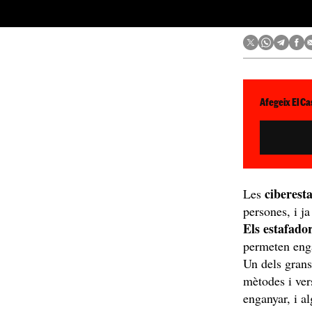
Afegeix El Ca
ciberest
Les
persones, i ja
Els estafado
permeten enga
Un dels grans
mètodes i vers
enganyar, i al