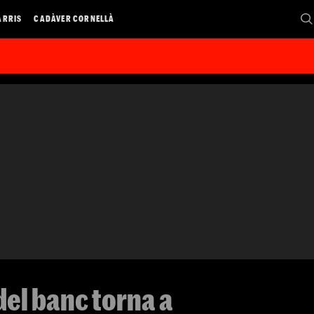
ARRIS
CADÀVER CORNELLÀ
del banc torna a