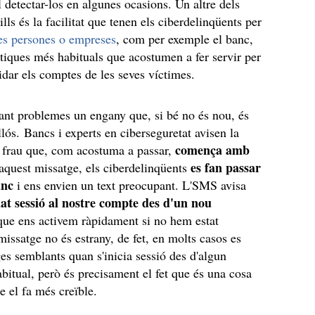
l detectar-los en algunes ocasions. Un altre dels
ills és la facilitat que tenen els ciberdelinqüents per
res persones o empreses
, com per exemple el banc,
ctiques més habituals que acostumen a fer servir per
idar els comptes de les seves víctimes.
ant problemes un engany que, si bé no és nou, és
llós. Bancs i experts en ciberseguretat avisen la
comença amb
 frau que, com acostuma a passar,
es fan passar
aquest missatge, els ciberdelinqüents
anc
i ens envien un text preocupant. L'SMS avisa
ciat sessió al nostre compte des d'un nou
 que ens activem ràpidament si no hem estat
missatge no és estrany, de fet, en molts casos es
es semblants quan s'inicia sessió des d'algun
abitual, però és precisament el fet que és una cosa
e el fa més creïble.