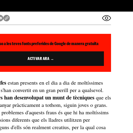
so a les teves fonts preferides de Google de manera gratuïta
ACTIVAR ARA →
afes
estan presents en el dia a dia de moltíssimes
 s'han convertit en un gran perill per a qualsevol.
rs han desenvolupat un munt de tècniques
que els
nyar pràcticament a tothom, siguin joves o grans.
 problemes d'aquests fraus és que hi ha moltíssims
ions diferents que els lladres utilitzen per
guns d'ells són realment creatius, per la qual cosa