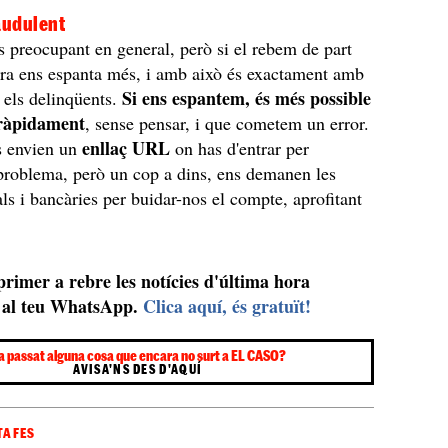
audulent
s preocupant en general, però si el rebem de part
ara ens espanta més, i amb això és exactament amb
Si ens espantem, és més possible
 els delinqüents.
ràpidament
, sense pensar, i que cometem un error.
enllaç URL
s envien un
on has d'entrar per
problema, però un cop a dins, ens demanen les
ls i bancàries per buidar-nos el compte, aprofitant
 primer a rebre les notícies d'última hora
al teu WhatsApp.
Clica aquí, és gratuït!
a passat alguna cosa que encara no surt a EL CASO?
AVISA'NS DES D'AQUÍ
TAFES