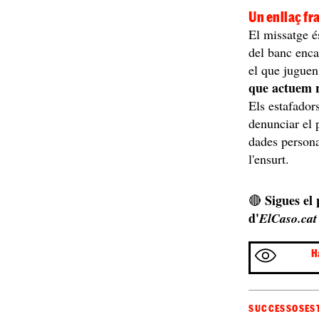
Un enllaç fr
El missatge é
del banc enc
el que juguen
que actuem 
Els estafador
denunciar el 
dades persona
l'ensurt.
Sigues el
🔴
d'
ElCaso.cat
H
SUCCESSOS
ES