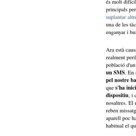
és molt difíci
principals per
suplantar alt
una de les tà
enganyar i bu
Ara està caus
realment peri
població d'un
un SMS
. En 
pel nostre b
s'ha ini
que
dispositiu
, i
nosaltres. El 
reben missatg
aparell poc h
habitual el qu