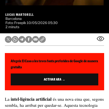
LUCAS MARTORELL
Barcelona
Foto: Freepik
10/05/2026 05:30
2 minuts
Afegeix El Caso a les teves fonts preferides de Google de manera
gratuïta
ACTIVAR ARA →
intel·ligència artificial
La
és una nova eina que, segons
sembla, ha arribat per quedar-se. Aquesta tecnologia