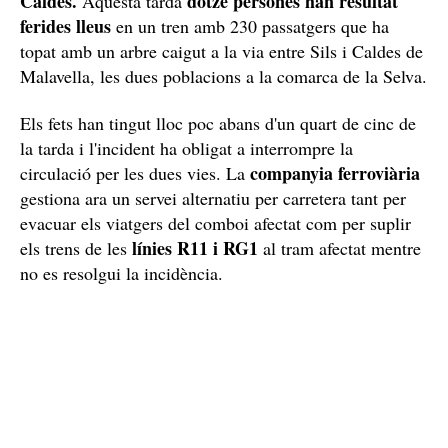
Caldes.
dotze persones han resultat
Aquesta tarda
ferides lleus
en un tren amb 230 passatgers que ha
topat amb un arbre caigut a la via entre Sils i Caldes de
Malavella, les dues poblacions a la comarca de la Selva.
Els fets han tingut lloc poc abans d'un quart de cinc de
la tarda i l'incident ha obligat a interrompre la
companyia ferroviària
circulació per les dues vies. La
gestiona ara un servei alternatiu per carretera tant per
evacuar els viatgers del comboi afectat com per suplir
línies R11 i RG1
els trens de les
al tram afectat mentre
no es resolgui la incidència.