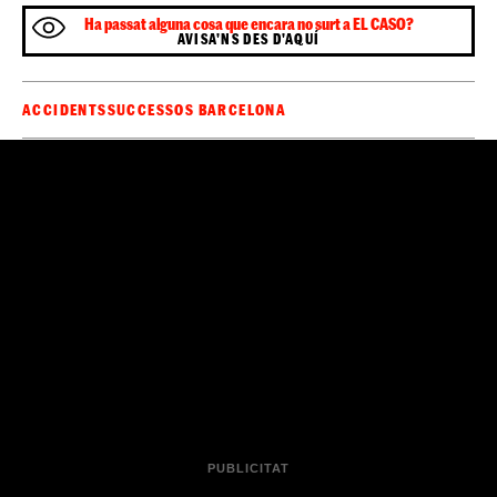
via, entre Maçanet i Caldes.
El tren anava en direcció
Girona.
L’accident es va produir al voltant de les nou del matí
mentre el comboi estava en marxa, si bé en aquest cas
no es van haver de lamentar ferits sí que els viatgers es
van emportar un bon ensurt. Les branques de l’arbre
que havia caigut, ocupant part de les vies, van provocar
que la part davantera del tren patís aquest impacte,
vidres
provocant un trencament de
. Aquell accident
coincidia amb la vaga que havien convocat els
maquinistes i que va convertir en un caos el transport en
Catalunya
tren a
durant diversos dies.
Sigues el primer a rebre les notícies d'última
🔴
hora d'
al teu WhatsApp.
Clica aquí, és
ElCaso.cat
gratuït!