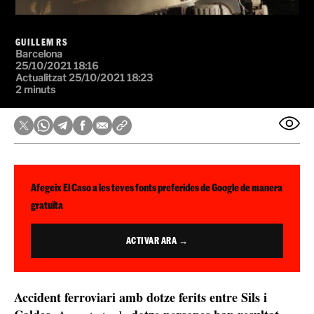
GUILLEM RS
Barcelona
25/10/2021 18:16
Actualitzat 25/10/2021 18:23
2 minuts
Afegeix El Caso a les teves fonts preferides de Google de manera
gratuïta
ACTIVAR ARA →
Accident ferroviari amb dotze ferits entre Sils i