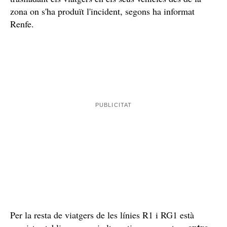
S’investiga l’accident amb l’arbre
Segons informa Renfe, tècnics d’Adif s'han desplaçat al
punt de la incidència per determinar-ne les causes i
començar a reparar la infraestructura, que ha resultat
malmesa. Els autobusos per evacuar els viatgers ja es
troben al lloc indicat per Mossos d'Esquadra que els
guiaran fins al punt de trobada amb Bombers que estan
traslladant els viatgers en els seus vehicles des de la