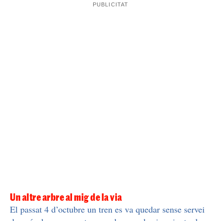
Maçanet i Girona
derivat dels danys que s'han registrat
a la infraestructura, principalment a la catenària de la
via. En la mesura del possible, viatgers de Girona i
AVE
Figueres es fan anar cap a la via
, segons la
mateixa companyia.