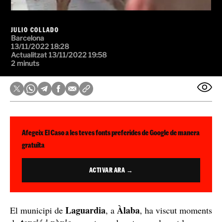
JULIO COLLADO
Barcelona
13/11/2022 18:28
Actualitzat 13/11/2022 19:58
2 minuts
Afegeix El Caso a les teves fonts preferides de Google de manera
gratuïta
ACTIVAR ARA →
Laguardia
Àlaba
El municipi de
, a
, ha viscut moments