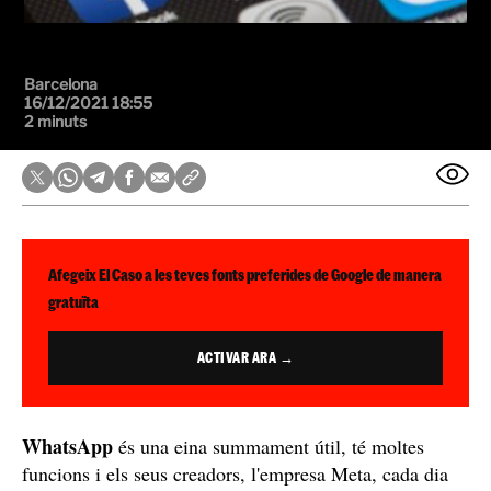
Barcelona
16/12/2021 18:55
2 minuts
Afegeix El Caso a les teves fonts preferides de Google de manera
gratuïta
ACTIVAR ARA →
WhatsApp
és una eina summament útil, té moltes
funcions i els seus creadors, l'empresa Meta, cada dia