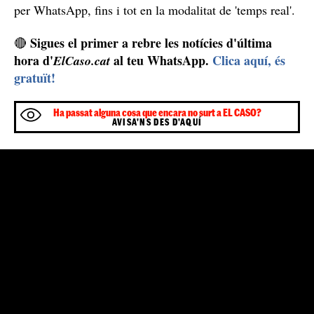
per WhatsApp, fins i tot en la modalitat de 'temps real'.
Sigues el primer a rebre les notícies d'última
🔴
hora d'
al teu WhatsApp.
Clica aquí, és
ElCaso.cat
gratuït!
Ha passat alguna cosa que encara no surt a EL CASO?
AVISA'NS DES D'AQUÍ