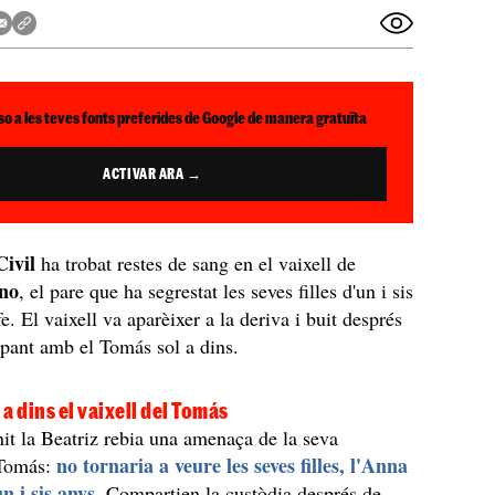
so a les teves fonts preferides de Google de manera gratuïta
ACTIVAR ARA →
ivil
ha trobat restes de sang en el vaixell de
no
, el pare que ha segrestat les seves filles d'un i sis
e. El vaixell va aparèixer a la deriva i buit després
alpant amb el Tomás sol a dins.
a dins el vaixell del Tomás
nit la Beatriz rebia una amenaça de la seva
no tornaria a veure les seves filles, l'Anna
 Tomás:
un i sis anys
. Compartien la custòdia després de