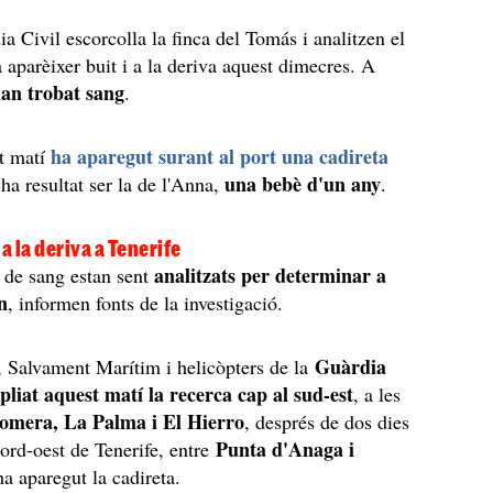
ia Civil escorcolla la finca del Tomás i analitzen el
a aparèixer buit i a la deriva aquest dimecres. A
han trobat sang
.
ha aparegut surant al port una cadireta
t matí
una bebè d'un any
 ha resultat ser la de l'Anna,
.
i a la deriva a Tenerife
analitzats per determinar a
s de sang estan sent
n
, informen fonts de la investigació.
Guàrdia
, Salvament Marítim i helicòpters de la
liat aquest matí la recerca cap al sud-est
, a les
omera, La Palma i El Hierro
, després de dos dies
Punta d'Anaga i
nord-oest de Tenerife, entre
ha aparegut la cadireta.