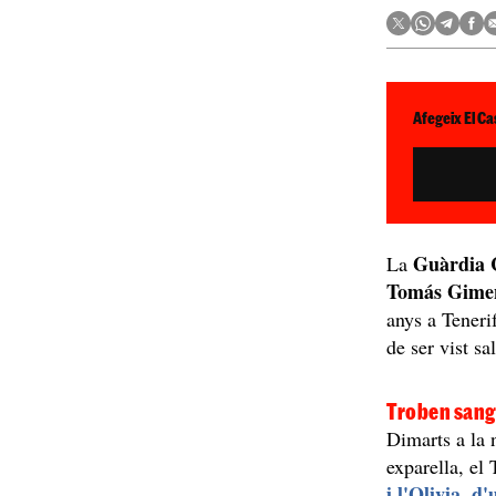
Afegeix El Ca
Guàrdia C
La
Tomás Gime
anys a Tenerif
de ser vist s
Troben sang 
Dimarts a la 
exparella, el
i l'Olivia, d'