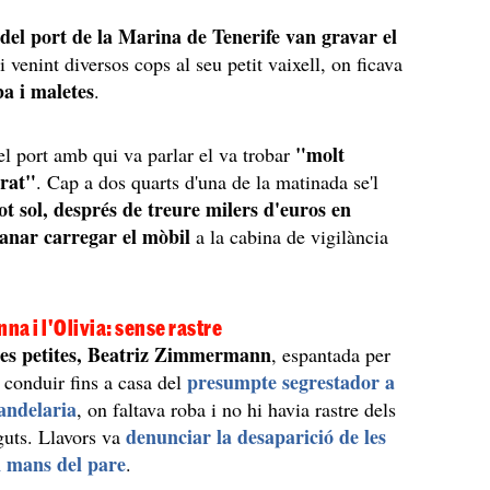
del port de la Marina de Tenerife van gravar el
 venint diversos cops al seu petit vaixell, on ficava
ba i maletes
.
"molt
el port amb qui va parlar el va trobar
erat"
. Cap a dos quarts d'una de la matinada se'l
ot sol, després de treure milers d'euros en
manar carregar el mòbil
a la cabina de vigilància
na i l'Olivia: sense rastre
les petites, Beatriz Zimmermann
, espantada per
presumpte segrestador a
 conduir fins a casa del
andelaria
, on faltava roba i no hi havia rastre dels
denunciar la desaparició de les
guts. Llavors va
en mans del pare
.