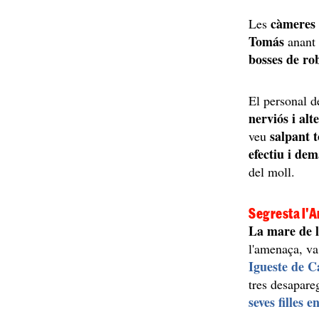
càmeres 
Les
Tomás
anant i
bosses de ro
El personal d
nerviós i alt
salpant t
veu
efectiu i de
del moll.
Segresta l'An
La mare de 
l'amenaça, va
Igueste de C
tres desapare
seves filles 