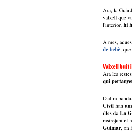
Ara, la Guàrd
vaixell que v
hi 
l'interior,
A més, aques
de bebè
, que
Vaixell buit 
Ara les reste
qui pertanye
D'altra banda
Civil
amp
han
La G
illes de
rastrejant el 
Güímar
, on 