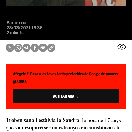
Barcelona
28/03/2021 19:36
2 minuts
Afegeix El Caso a les teves fonts preferides de Google de manera
gratuïta
ACTIVAR ARA →
Troben sana i estàlvia la Sandra
, la noia de 17 anys
va desaparèixer en estranyes circumstàncies
que
fa