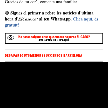
els Mossos d'Esquadra ho han anunciat al seu compte
Localitzada la Sandra sana i estàlvia
de Twitter: "
.
Gràcies per la col·laboració". En tractar-se d'una menor
d'edat, no han donat més detalls sobre els fets ni sobre
on estava ni en quines circumstàncies ha estat trobada.
La seva mare la defineix com "una nena molt normal i
no conflictiva" i pensa que no hauria de marxat de
ja que només portava el DNI i tres
manera voluntària,
euros a sobre
.
Un mes lluitant per trobar la noia de 17 anys
gairebé
Els familiars de la noia de 17 anys, després de
un mes sencer lluitant per trobar la Sandra,
per fi
l'han localitzat i no han dubtat a compartir la seva
felicitat per xarxes socials: "Moltes gràcies a tots pel
suport. Gràcies a Déu ja està amb nosaltres sana i
estàlvia. Estic molt agraïda amb tota la meva ànima.