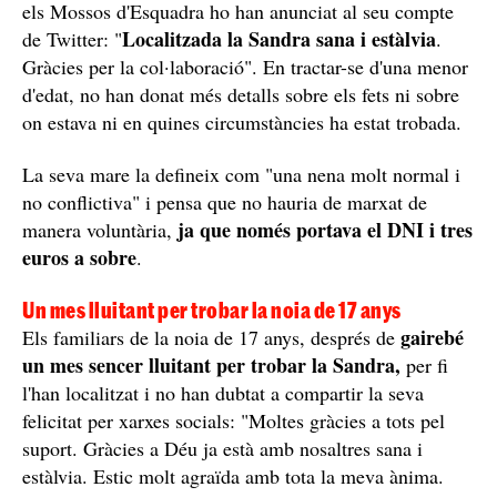
Troben sana i estàlvia la Sandra Plazas, la menor de 17 anys
desapareguda a Barcelona / SOS Desaparecidos
Va desaparèixer al barri del Raval
Aquest diumenge, per fi, han aconseguit localitzar-la i