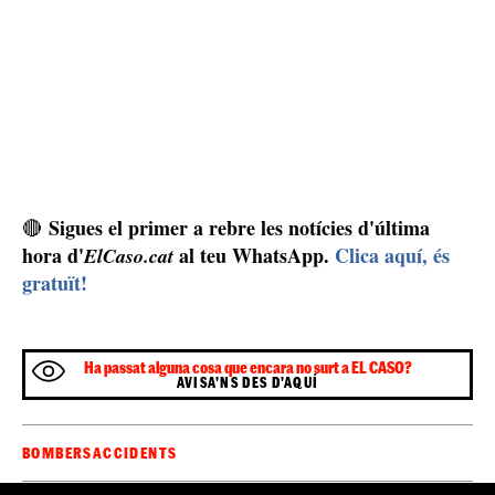
Olèrdola
. Els Bombers de la Generalitat han rebut
17.33 hores
l'avís a les
, alertant que hi havia una
persona que s'havia fet mal al peu. En arribar, han vist
dona
una
, escaladora, de 49 anys, que havia caigut
turmell
dempeus i li feia mal la zona del
, per la qual
cosa semblava una fractura. Els efectius d'emergències,
desplaçats amb tres dotacions terrestres amb un
helicòpter amb GRAE i un metge del SEM, han
immobilitzat el turmell de la víctima i l'han extret amb
l'helicòpter fent un gruatge i l'han portat directament a
l'Hospital de Vilafranca.