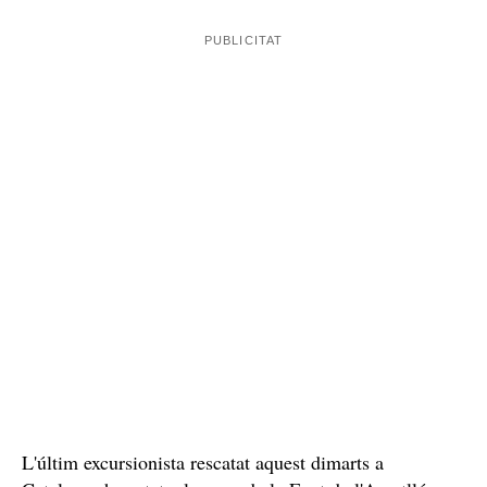
asmàtica
i no podia continuar. Els Bombers s'han
traslladat inicialment amb vehicles des d'Espot i
ràpidament ha arribat l'helicòpter amb personal del
GRAE i un metge del SEM. Han fet una primera
atenció al ferit i l'han traslladat amb helicòpter fins a
Tírvia i d'allà, a l'Hospital de Tremp.