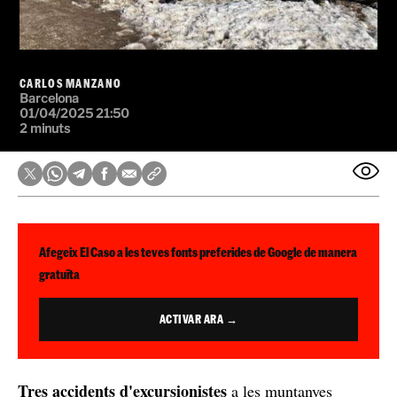
CARLOS MANZANO
Barcelona
01/04/2025 21:50
2 minuts
Afegeix El Caso a les teves fonts preferides de Google de manera
gratuïta
ACTIVAR ARA →
Tres accidents d'excursionistes
a les muntanyes