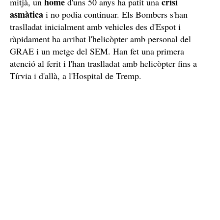
Rescat d'una escaladora accidentada a la zona d'Olèrdola /
Bombers de la Generalitat
Menys de mitja hora més tard, els Bombers han rebut a
17.22 hores
les
un avís del 112 dient que hi havia un
excursionista indisposat a la carretera de Sant Maurici,
Espot
a
. Segons han explicat fonts de Bombers a aquest
home
crisi
mitjà, un
d'uns 50 anys ha patit una