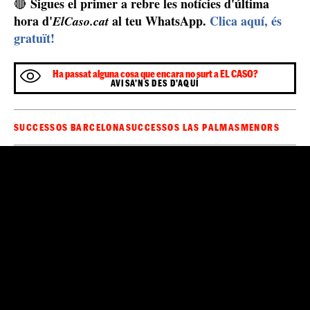
Sigues el primer a rebre les notícies d'última
🔴
hora d'
al teu WhatsApp.
Clica aquí, és
ElCaso.cat
gratuït!
Ha passat alguna cosa que encara no surt a EL CASO?
AVISA'NS DES D'AQUÍ
SUCCESSOS BARCELONA
SUCCESSOS LAS PALMAS
MENORS