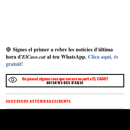
Sigues el primer a rebre les notícies d'última
🔴
hora d'
al teu WhatsApp.
Clica aquí, és
ElCaso.cat
gratuït!
Ha passat alguna cosa que encara no surt a EL CASO?
AVISA'NS DES D'AQUÍ
SUCCESSOS ASTÚRIES
ACCIDENTS