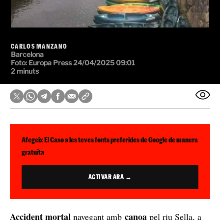
CARLOS MANZANO
Barcelona
Foto: Europa Press
24/04/2025 09:01
2 minuts
Afegeix El Caso a les teves fonts preferides de Google de manera
gratuïta
ACTIVAR ARA →
Accident mortal
canoa
navegant amb
pel riu Sella, a