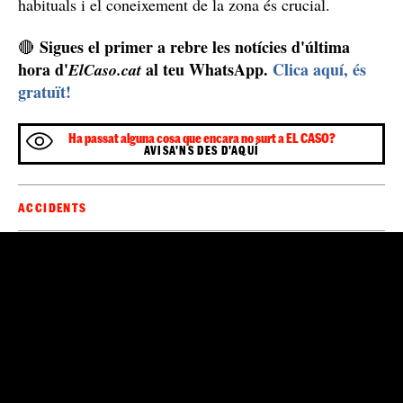
habituals i el coneixement de la zona és crucial.
Sigues el primer a rebre les notícies d'última
🔴
hora d'
al teu WhatsApp.
Clica aquí, és
ElCaso.cat
gratuït!
Ha passat alguna cosa que encara no surt a EL CASO?
AVISA'NS DES D'AQUÍ
ACCIDENTS