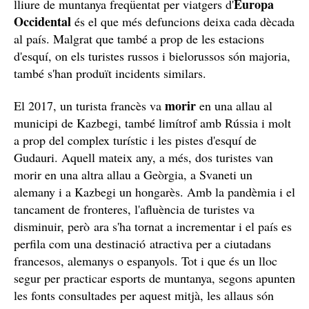
Europa
lliure de muntanya freqüentat per viatgers d'
Occidental
és el que més defuncions deixa cada dècada
al país. Malgrat que també a prop de les estacions
d'esquí, on els turistes russos i bielorussos són majoria,
també s'han produït incidents similars.
morir
El 2017, un turista francès va
en una allau al
municipi de Kazbegi, també limítrof amb Rússia i molt
a prop del complex turístic i les pistes d'esquí de
Gudauri. Aquell mateix any, a més, dos turistes van
morir en una altra allau a Geòrgia, a Svaneti un
alemany i a Kazbegi un hongarès. Amb la pandèmia i el
tancament de fronteres, l'afluència de turistes va
disminuir, però ara s'ha tornat a incrementar i el país es
perfila com una destinació atractiva per a ciutadans
francesos, alemanys o espanyols. Tot i que és un lloc
segur per practicar esports de muntanya, segons apunten
les fonts consultades per aquest mitjà, les allaus són