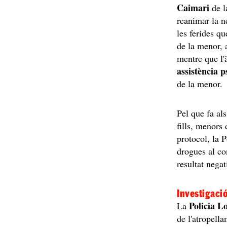
Caimari
de l
reanimar la n
les ferides q
de la menor, 
mentre que l'
assistència p
de la menor.
Pel que fa al
fills, menors 
protocol, la 
drogues al co
resultat negat
Investigaci
Policia L
La
de l'atropella