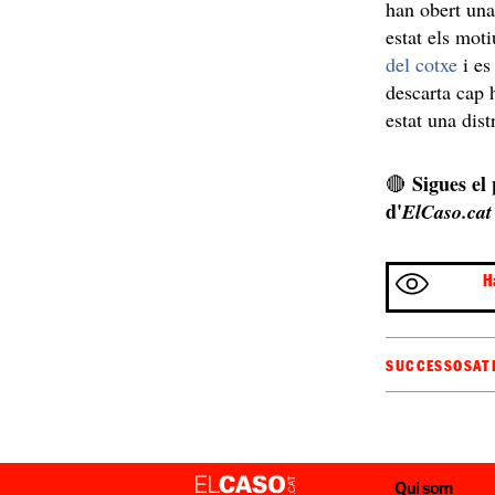
han obert una
estat els mot
del cotxe
i es
descarta cap h
estat una dis
Sigues el
🔴
d'
ElCaso.cat
H
SUCCESSOS
AT
Qui som