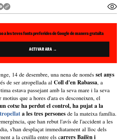
so a les teves fonts preferides de Google de manera gratuïta
ACTIVAR ARA →
set anys
nge, 14 de desembre, una nena de només
Coll d'en Rabassa
és de ser atropellada al
, a
tima estava passejant amb la seva mare i la seva
r motius que a hores d'ara es desconeixen, el
un cotxe ha perdut el control, ha pujat a la
tropellat
a les tres persones
de la mateixa família.
emergència, que han rebut l'avís de l'accident a les
dia, s'han desplaçat immediatament al lloc dels
arrers Bailèn i
ment a la cruïlla entre els c