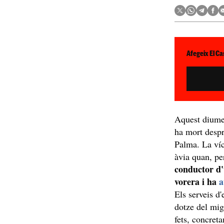
Afegeix El Ca
Aquest diume
ha mort despr
Palma. La víc
àvia quan, pe
conductor d'
vorera i ha
a
Els serveis d'
dotze del mig
fets, concreta