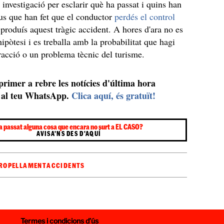
 investigació per esclarir què ha passat i quins han
ius que han fet que el conductor
perdés el control
 produís aquest tràgic accident. A hores d'ara no es
ipòtesi i es treballa amb la probabilitat que hagi
tracció o un problema tècnic del turisme.
 primer a rebre les notícies d'última hora
al teu WhatsApp.
Clica aquí, és gratuït!
a passat alguna cosa que encara no surt a EL CASO?
AVISA'NS DES D'AQUÍ
ROPELLAMENT
ACCIDENTS
Termes i condicions d’ús