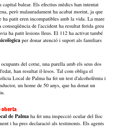
a capital balear. Els efectius mèdics han intentat
ena, però malauradament ha acabat morint, ja que
ue ha patit eren incompatibles amb la vida. La mare
a conseqüència de l'accident ha resultat ferida greu
àvia ha patit lesions lleus. El 112 ha activat també
sicològica
per donar atenció i suport als familiars
s ocupants del cotxe, una parella amb els seus dos
d'edat, han resultat il·lesos. Tal com obliga el
Policia Local de Palma ha fet un test d'alcoholèmia i
nductor, un home de 50 anys, que ha donat un
iu.
ó oberta
ocal de Palma
ha fet una inspecció ocular del lloc
ment i ha pres declaració als testimonis. Els agents