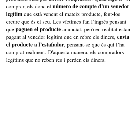
Ha canviat el seu modus operandi
L'Alex R. no és el primer cop que estafa per Internet,
però sí que ho faci amb el mètode del bitllet fals. Els
centenars de denúncies que té de casos anteriors els va
estafa a dues
acumular fent la coneguda com a "
bandes
". En què consisteix?
posar a la venda un producte
Doncs a
nou per un
preu molt baix per atreure compradors. Quan algú li vol