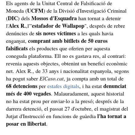
Els agents de la Unitat Central de Falsificació de
UCFM
Moneda (
) de la Divisió d'Investigació Criminal
DIC
Mossos d'Esquadra
(
) dels
han tornat a detenir
Alex R.
estafador de Wallapop
l'
,l'"
", després de rebre
sis noves víctimes
denúncies de
a les quals havia
comprant amb bitllets de 50 euros
enganyat,
falsificats
els productes que oferien per aquesta
coneguda plataforma. Ell no es gastava res, al contrari:
revenia aquests objectes, obtenint un benefici econòmic
net. Alex R., de 33 anys i nacionalitat espanyola, segons
ha pogut saber
ElCaso.cat
, ja compta amb un total de
68 detencions
denunciat
per
estafes digitals
, i ha estat
més de 400 vegades
. Malauradament, aquest historial
no ha estat prou per enviar-lo a la presó; després de la
darrera detenció, el passat 27 d'octubre, el magistrat del
l'ha tornat a
Jutjat d'Instrucció en funcions de guàrdia
posar en llibertat
.