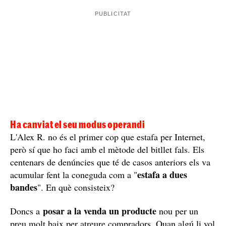
Els investigadors de la UCFM dels Mossos van
vell conegut
identificar ràpidament el sospitós, un
de la
policia per ser un estafador reincident. Així, aquest
dilluns, van fer dues entrades i escorcolls en sengles
domicilis que utilitzava habitualment, tots dos a
Barcelona ciutat, on van poder recuperar diversos
objectes adquirits amb els bitllets falsos, així com
diners en efectiu -tan reals com falsificats-.