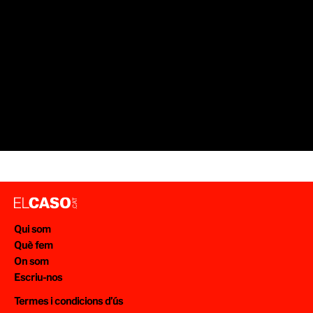
Qui som
Què fem
On som
Escriu-nos
Termes i condicions d’ús