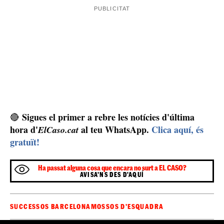
Sigues el primer a rebre les notícies d'última
🔴
hora d'
al teu WhatsApp.
Clica aquí, és
ElCaso.cat
gratuït!
Ha passat alguna cosa que encara no surt a EL CASO?
AVISA'NS DES D'AQUÍ
SUCCESSOS BARCELONA
MOSSOS D'ESQUADRA