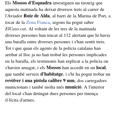
Mossos d'Esquadra
Els
investiguen un tiroteig que
aquesta matinada ha deixat diversos trets al carrer de
Ruiz de Alda
l'Aviador
, al barri de la Marina de Port, a
tocar de la
Zona Franca
, segons ha pogut saber
ElCaso.cat
. Al voltant de les tres de la matinada
diverses persones han trucat al 112 alertant que hi havia
una baralla entre diverses persones i s'han sentit trets.
Tot i que quan els agents de la policia catalana han
arribat al lloc ja no han trobat les persones implicades
en la baralla, els testimonis han explicat a la policia on
Mossos
local
s'havien amagat, i els
han accedit en un
,
d'habitatge
que també serveix
, i s'hi ha pogut trobar un
revòlver i una pistola calibre 9 mm
, dos carregadors
munició
municionats i també molta més
. A l'interior
del local s'han detingut dues persones per tinença
il·lícita d'armes.