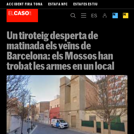
ACCIDENT FIRA TONA
ESTAFA NFC
ESTAFES ESTIU
Un tiroteig desperta de
matinada els veïns de
Barcelona: els Mossos han
trobat les armes en un local