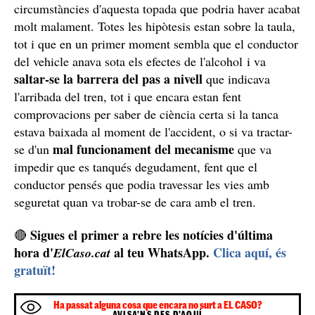
circumstàncies d'aquesta topada que podria haver acabat
molt malament. Totes les hipòtesis estan sobre la taula,
tot i que en un primer moment sembla que el conductor
del vehicle anava sota els efectes de l'alcohol i va
saltar-se la barrera del pas a nivell
que indicava
l'arribada del tren, tot i que encara estan fent
comprovacions per saber de ciència certa si la tanca
estava baixada al moment de l'accident, o si va tractar-
mal funcionament del mecanisme
se d'un
que va
impedir que es tanqués degudament, fent que el
conductor pensés que podia travessar les vies amb
seguretat quan va trobar-se de cara amb el tren.
Sigues el primer a rebre les notícies d'última
🔴
hora d'
al teu WhatsApp.
Clica aquí, és
ElCaso.cat
gratuït!
Ha passat alguna cosa que encara no surt a EL CASO?
AVISA'NS DES D'AQUÍ