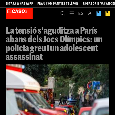
ESTAFA WHATSAPP
FRAU COMPANYIES TELÈFON
ROBATORIS VACANCE
La tensió s'aguditza a París
abans dels Jocs Olímpics: un
policia greu i un adolescent
assassinat