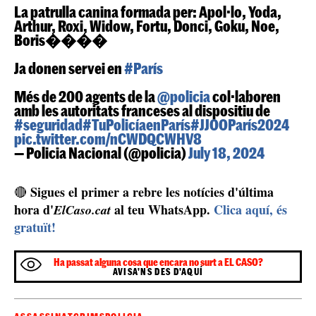
La patrulla canina formada per: Apol·lo, Yoda,
Arthur, Roxi, Widow, Fortu, Donci, Goku, Noe,
Boris����
Ja donen servei en
#París
Més de 200 agents de la
@policia
col·laboren
amb les autoritats franceses al dispositiu de
#seguridad
#TuPolicíaenParís
#JJOOParís2024
pic.twitter.com/nCWDQCWHV8
— Policia Nacional (@policia)
July 18, 2024
Sigues el primer a rebre les notícies d'última
🔴
hora d'
al teu WhatsApp.
Clica aquí, és
ElCaso.cat
gratuït!
Ha passat alguna cosa que encara no surt a EL CASO?
AVISA'NS DES D'AQUÍ