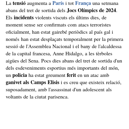
tensió
París
França
La
augmenta a
i tot
una setmana
Jocs Olímpics de 2024
abans del tret de sortida dels
.
incidents
Els
violents viscuts els últims dies, de
moment sense ser confirmats com atacs terroristes
oficialment, han estat gairebé periòdics al país gal i
només han estat desplaçats temporalment per la primera
sessió de l'Assemblea Nacional i el bany de l'alcaldessa
de la capital francesa, Anne Hidalgo, a les tèrboles
aigües del Sena. Pocs dies abans del tret de sortida d'un
dels esdeveniments esportius més importants del món,
policia
ferit
un
ha estat greument
en un atac amb
ganivet als Camps Elisis
i es creu que existeix relació,
suposadament, amb l'assassinat d'un adolescent als
voltants de la ciutat parisenca.