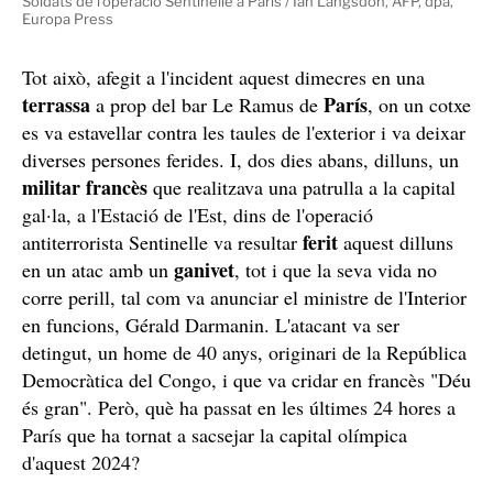
Soldats de l'operació Sentinelle a París / Ian Langsdon, AFP, dpa,
Europa Press
Tot això, afegit a l'incident aquest dimecres en una
terrassa
París
a prop del bar Le Ramus de
, on un cotxe
es va estavellar contra les taules de l'exterior i va deixar
diverses persones ferides. I, dos dies abans, dilluns, un
militar francès
que realitzava una patrulla a la capital
gal·la, a l'Estació de l'Est, dins de l'operació
ferit
antiterrorista Sentinelle va resultar
aquest dilluns
ganivet
en un atac amb un
, tot i que la seva vida no
corre perill, tal com va anunciar el ministre de l'Interior
en funcions, Gérald Darmanin. L'atacant va ser
detingut, un home de 40 anys, originari de la República
Democràtica del Congo, i que va cridar en francès "Déu
és gran". Però, què ha passat en les últimes 24 hores a
París que ha tornat a sacsejar la capital olímpica
d'aquest 2024?