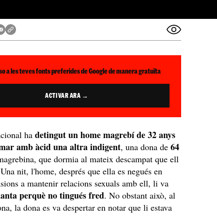
so a les teves fonts preferides de Google de manera gratuïta
ACTIVAR ARA →
detingut un home magrebí de 32 anys
acional ha
mar amb àcid una altra indigent
64
, una dona de
agrebina, que dormia al mateix descampat que ell
 Una nit, l'home, després que ella es negués en
asions a mantenir relacions sexuals amb ell, li va
anta perquè no tingués fred
. No obstant això, al
ona, la dona es va despertar en notar que li estava