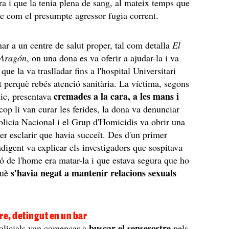
ra i que la tenia plena de sang, al mateix temps que
e com el presumpte agressor fugia corrent.
ar a un centre de salut proper, tal com detalla
El
 Aragón
, on una dona es va oferir a ajudar-la i va
 que la va traslladar fins a l'hospital Universitari
 perquè rebés atenció sanitària. La víctima, segons
cremades a la cara, a les mans i
ic, presentava
cop li van curar les ferides, la dona va denunciar
 Policia Nacional i el Grup d'Homicidis va obrir una
per esclarir que havia succeït. Des d'un primer
digent va explicar els investigadors que sospitava
ió de l'home era matar-la i que estava segura que ho
s'havia negat a mantenir relacions sexuals
què
re, detingut en un bar
buscar el sensesostre
policials van començar a
pels