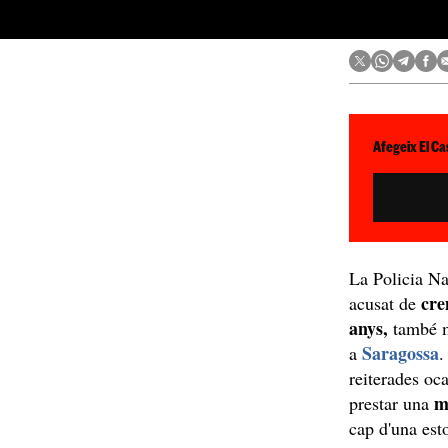
Afegeix El Ca
La Policia N
cre
acusat de
anys,
també m
Saragossa
a
.
reiterades oc
m
prestar una
cap d'una est