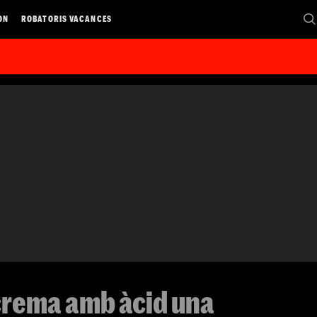
ON
ROBATORIS VACANCES
crema amb àcid una