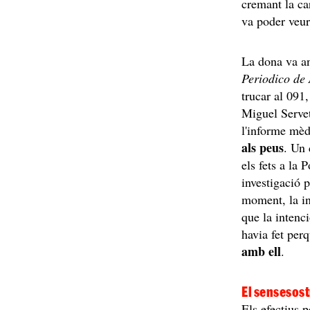
cremant la ca
va poder veur
La dona va an
Periodico de
trucar al 091,
Miguel Servet
l'informe mèd
als peus
. Un 
els fets a la
investigació 
moment, la in
que la intenc
havia fet per
amb ell
.
El sensesost
Els efectius 