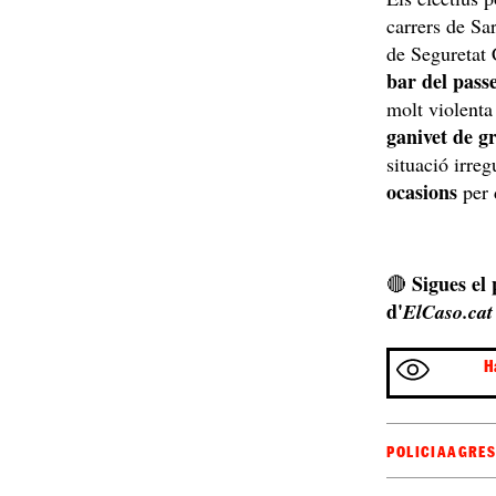
carrers de Sa
de Seguretat
bar del pass
molt violenta 
ganivet de g
situació irre
ocasions
per 
Sigues el
🔴
d'
ElCaso.cat
H
POLICIA
AGRES