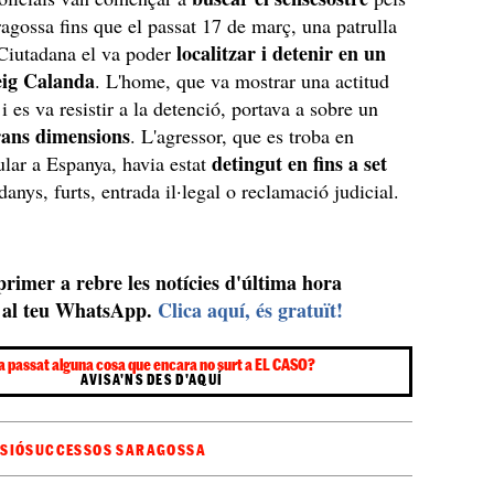
ragossa fins que el passat 17 de març, una patrulla
localitzar i detenir en un
 Ciutadana el va poder
eig Calanda
. L'home, que va mostrar una actitud
i es va resistir a la detenció, portava a sobre un
rans dimensions
. L'agressor, que es troba en
detingut en fins a set
gular a Espanya, havia estat
danys, furts, entrada il·legal o reclamació judicial.
 primer a rebre les notícies d'última hora
al teu WhatsApp.
Clica aquí, és gratuït!
a passat alguna cosa que encara no surt a EL CASO?
AVISA'NS DES D'AQUÍ
SIÓ
SUCCESSOS SARAGOSSA