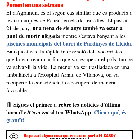
Ponent en una setmana
El d'Agramunt és el segon cas similar que es produeix a
les comarques de Ponent en els darrers dies. El passat
una nena de sis anys també va estar a
21 de juny,
punt de morir ofegada
mentre s'estava banyant a les
piscines municipals del barri de Pardinyes de Lleida
.
En aquest cas, la ràpida intervenció dels socorristes,
que la van reanimar fins que va recuperar el pols, també
va salvar-li la vida. La menor va ser traslladada en una
ambulància a l'Hospital Arnau de Vilanova, on va
recuperar la consciència i es recupera de manera
favorable.
Sigues el primer a rebre les notícies d'última
🔴
hora d'
al teu WhatsApp.
Clica aquí, és
ElCaso.cat
gratuït!
Ha passat alguna cosa que encara no surt a EL CASO?