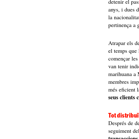
detenir el pa
anys, i dues 
la nacionalita
pertinença a 
Atrapar els de
el temps que 
començar les 
van tenir indi
marihuana a M
membres impl
més eficient l
seus clients 
Tot distribuï
Després de de
seguiment del
transaccion