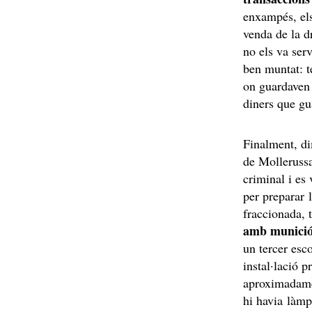
enxampés, els
venda de la dr
no els va ser
ben muntat: t
on guardaven 
diners que gu
Finalment, di
de Mollerussa
criminal i es
per preparar 
fraccionada, 
amb munici
un tercer esc
instal·lació p
aproximadame
hi havia làmp