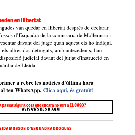
eden en llibertat
ngudes van quedar en llibertat després de declarar
ossos d’Esquadra de la comissaria de Mollerussa i
resentar davant del jutge quan aquest els ho indiqui.
, els altres dos detinguts, amb antecedents, han
disposició judicial davant del jutjat d'instrucció en
uàrdia de Lleida.
 primer a rebre les notícies d'última hora
al teu WhatsApp.
Clica aquí, és gratuït!
a passat alguna cosa que encara no surt a EL CASO?
AVISA'NS DES D'AQUÍ
EIDA
MOSSOS D'ESQUADRA
DROGUES