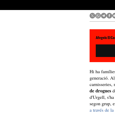
Afegeix El Ca
Hi ha famílie
generació. Alg
carnisseries,
de drogues
d
d'Urgell, s'h
segon grup, 
a través de l