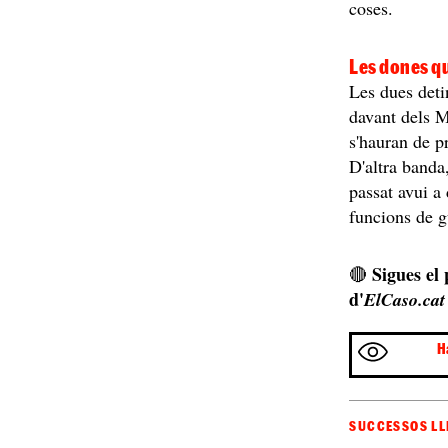
coses.
Les dones qu
Les dues deti
davant dels M
s'hauran de p
D'altra banda
passat avui a 
funcions de g
Sigues el
🔴
d'
ElCaso.cat
H
SUCCESSOS LL