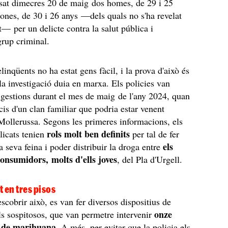
ssat dimecres 20 de maig dos homes, de 29 i 25
dones, de 30 i 26 anys —dels quals no s'ha revelat
t— per un delicte contra la salut pública i
grup criminal.
linqüents no ha estat gens fàcil, i la prova d'això és
la investigació duia en marxa. Els policies van
gestions durant el mes de maig de l'any 2024, quan
cis d'un clan familiar que podria estar venent
ollerussa. Segons les primeres informacions, els
rols molt ben definits
icats tenien
per tal de fer
els
a seva feina i poder distribuir la droga entre
consumidors, molts d'ells joves
, del Pla d'Urgell.
t en tres pisos
scobrir això, es van fer diversos dispositius de
onze
s sospitosos, que van permetre intervenir
s de marihuana
. A més, per evitar que la policia els