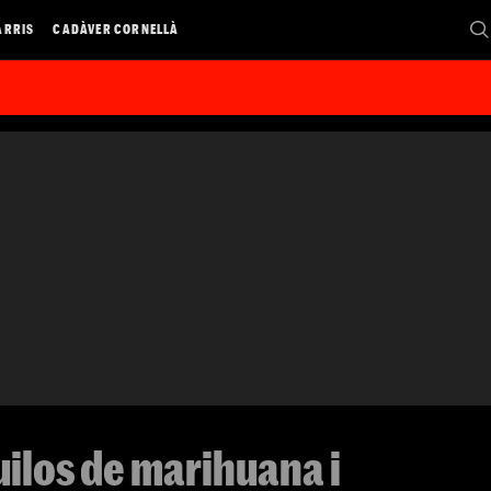
ARRIS
CADÀVER CORNELLÀ
uilos de marihuana i