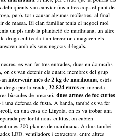
 delinqüents van canviar fins a tres cops el punt de
oga, però, tot i causar algunes molèsties, al final
vir de massa. El clan familiar tenia el negoci mol
enia un pis amb la plantació de marihuana, un altre
la droga cultivada i un tercer on amagaven els
anyaven amb els seus negocis il·legals.
mecres, es van fer tres entrades, dues en domicilis
, on es van detenir els quatre membres del grup
intervenir més de 2 kg de marihuana
 van
, estris
32.824 euros
la droga per la venda,
en moneda
dues armes de foc curtes
tres bàscules de precisió,
ó
i una defensa de fusta. A banda, també es va fer
orcoll, en una casa de Linyola, on es va trobar una
reparada per fer-hi nous cultius, on cabien
nt unes 300 plantes de marihuana. A dins també
ades LED, ventiladors i extractors, entre altres