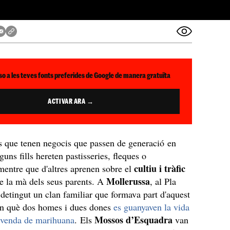
so a les teves fonts preferides de Google de manera gratuïta
ACTIVAR ARA →
s que tenen negocis que passen de generació en
uns fills hereten pastisseries, fleques o
cultiu i tràfic
 mentre que d'altres aprenen sobre el
Mollerussa
e la mà dels seus parents. A
, al Pla
a detingut un clan familiar que formava part d'aquest
en què dos homes i dues dones
es guanyaven la vida
Mossos d’Esquadra
a venda de marihuana
. Els
van