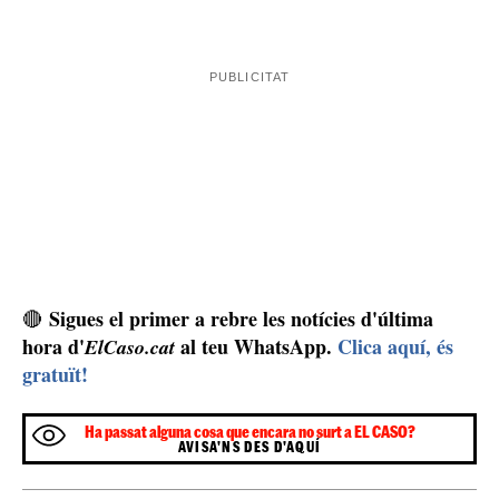
Sigues el primer a rebre les notícies d'última
🔴
hora d'
al teu WhatsApp.
Clica aquí, és
ElCaso.cat
gratuït!
Ha passat alguna cosa que encara no surt a EL CASO?
AVISA'NS DES D'AQUÍ