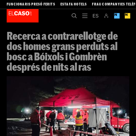
FUNCIONARIS PRESÓ FERITS
ESTAFA HOTELS
FRAU COMPANYIES TELÈ
Recerca a contrarellotge de
dos homes grans perduts al
bosc a Bóixols i Gombrèn
després de nits al ras