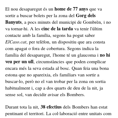
home de 77 anys
El nou desaparegut és un
que va
Gorg dels
sortir a buscar bolets per la zona del
Banyuts
, a pocs minuts del municipi de Gombrèn, i no
cinc de la tarda
va tornar-hi. A les
va tenir l'últim
contacte amb la família, segons ha pogut saber
ElCaso.cat
, per telèfon, un dispositiu que ara consta
com apagat o fora de cobertura. Segons indica la
no hi
família del desaparegut, l'home té un glaucoma i
veu per un ull
, circumstàncies que poden complicar
encara més la seva estada al bosc. Quan feia una bona
estona que no apareixia, els familiars van sortir a
buscar-lo, però no el van trobar per la zona on sortia
habitualment i, cap a dos quarts de deu de la nit, ja
sense sol, van decidir avisar els Bombers.
38 efectius
Durant tota la nit,
dels Bombers han estat
pentinant el territori. La col·laboració entre unitats com