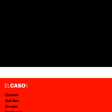
Qui som
Què fem
On som