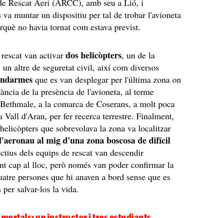
de Rescat Aeri (ARCC), amb seu a Lió, i
 va muntar un dispositiu per tal de trobar l'avioneta
erquè no havia tornat com estava previst.
dos helicòpters
 rescat van activar
, un de la
 un altre de seguretat civil, així com diversos
endarmes
que es van desplegar per l'última zona on
ància de la presència de l'avioneta, al terme
 Bethmale, a la comarca de Coserans, a molt poca
a Vall d'Aran, per fer recerca terrestre. Finalment,
 helicòpters que sobrevolava la zona va localitzar
 l'aeronau al mig d'una zona boscosa de difícil
ectius dels equips de rescat van descendir
t cap al lloc, però només van poder confirmar la
uatre persones que hi anaven a bord sense que es
 per salvar-los la vida.
 mortals: un instructor i tres estudiants