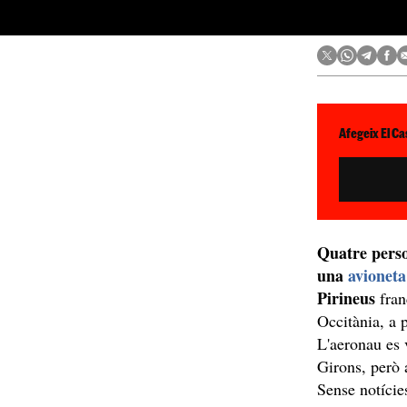
Afegeix El Ca
Quatre perso
una
avioneta
Pirineus
fran
Occitània, a 
L'aeronau es 
Girons, però 
Sense notícies