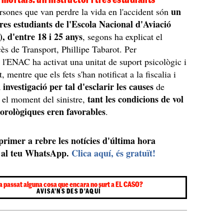
un
rsones que van perdre la vida en l'accident són
tres estudiants de l'Escola Nacional d'Aviació
, d'entre 18 i 25 anys
, segons ha explicat el
cès de Transport, Phillipe Tabarot. Per
 l'ENAC ha activat una unitat de suport psicològic i
 mentre que els fets s'han notificat a la fiscalia i
investigació per tal d'esclarir les causes
a
de
tant les condicions de vol
n el moment del sinistre,
orològiques eren favorables
.
 primer a rebre les notícies d'última hora
al teu WhatsApp.
Clica aquí, és gratuït!
a passat alguna cosa que encara no surt a EL CASO?
AVISA'NS DES D'AQUÍ