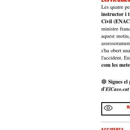
Les quatre pe
instructor i 
Civil (ENAC)
ministre fran
aquest motiu,
assessorament,
s'ha obert un
l'accident. E
com les mete
Sigues el
🔴
d'
ElCaso.cat
H
ACCIDENTS