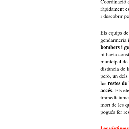
Coordinació 
ràpidament es
i descobrir p
Els equips de
gendarmeria i
bombers i g
hi havia const
municipal de
distància de l
però, un dels
restes de
les
accés
. Els ef
immediatamen
mort de les q
pogués fer res
Les víctimes