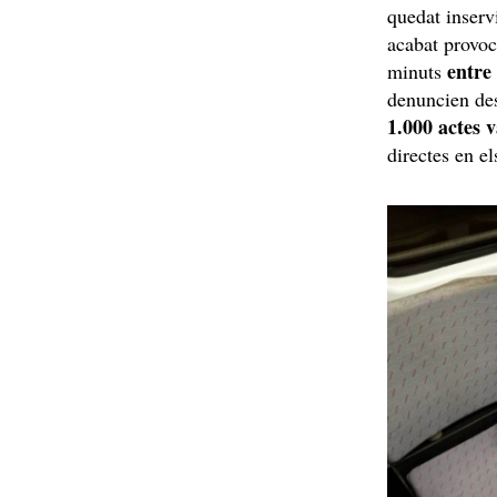
quedat inservi
acabat provo
entre
minuts
denuncien de
1.000 actes 
directes en el