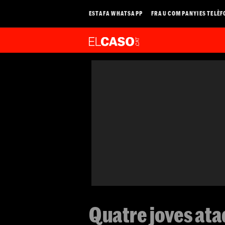
ESTAFA WHATSAPP
FRAU COMPANYIES TELÈF
Quatre joves ata