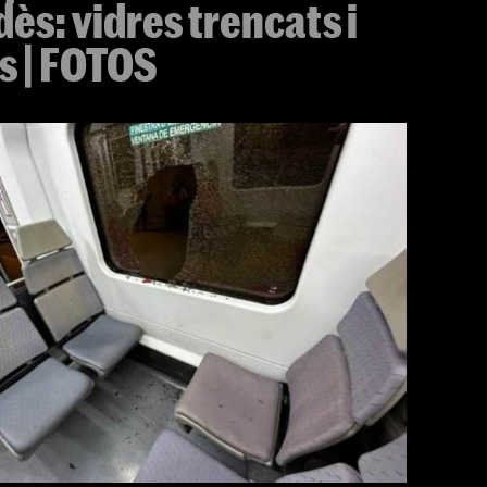
ès: vidres trencats i
s | FOTOS