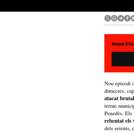
Afegeix El Ca
Nou episodi 
dimecres, cap
atacat bruta
terme munici
Penedès. Els
rebentat els 
dels seients, 