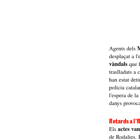
Agents dels
desplaçat a l
vàndals
que h
traslladats a 
han estat det
policia catal
l'espera de l
danys provoca
Retards a l'
actes van
Els
de Rodalies. 