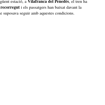
Vilafranca del Penedès
egüent estació, a
, el tren ha
u recorregut
i els passatgers han baixat davant la
que suposava seguir amb aquestes condicions.