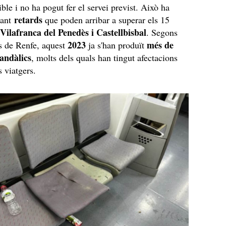
ble i no ha pogut fer el servei previst. Això ha
retards
cant
que poden arribar a superar els 15
 Vilafranca del Penedès i Castellbisbal
. Segons
2023
més de
s de Renfe, aquest
ja s'han produït
vandàlics
, molts dels quals han tingut afectacions
s viatgers.