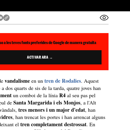
so a les teves fonts preferides de Google de manera gratuïta
ACTIVAR ARA →
vandalisme
tren de Rodalies
de
en un
. Aquest
 a dos quarts de sis de la tarda, quatre joves han
lment
R4
un comboi de la línia
al seu pas pel
Santa Margarida i els Monjos
pal de
, a l'Alt
tres menors i un major d'edat
 vàndals,
, han
vidres
, han trencat les portes i han arrencat alguns
tren completament destrossat
deixant el
. En