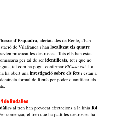
Mossos d'Esquadra
, alertats des de Renfe, s'han
localitzat els quatre
'estació de Vilafranca i han
avien provocat les destrosses. Tots ells han estat
identificats
comissaria per tal de ser
, tot i que no
inguts, tal com ha pogut confirmar
ElCaso.cat
. La
investigació sobre els fets
ana ha obert una
i estan a
a denúncia formal de Renfe per poder quantificar els
ts.
R4 de Rodalies
dàlics
R4
al tren han provocat afectacions a la línia
Per començar, el tren que ha patit les destrosses ha