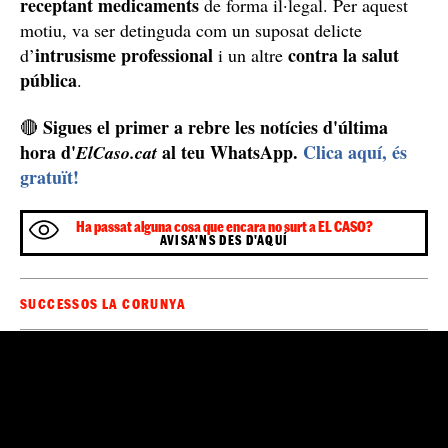
receptant medicaments
de forma il·legal. Per aquest
motiu, va ser detinguda com un suposat delicte
intrusisme professional
contra la salut
d’
i un altre
pública
.
Sigues el primer a rebre les notícies d'última
🔴
hora d'
al teu WhatsApp.
Clica aquí, és
ElCaso.cat
gratuït!
Ha passat alguna cosa que encara no surt a EL CASO?
AVISA'NS DES D'AQUÍ
SUCCESSOS LA CORUNYA