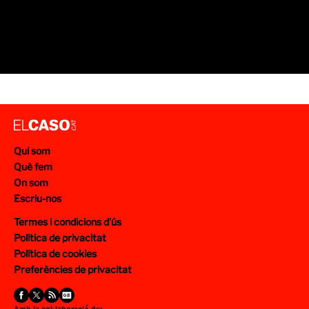
Qui som
Què fem
On som
Escriu-nos
Termes i condicions d’ús
Política de privacitat
Política de cookies
Preferències de privacitat
Amb la col·laboració de: