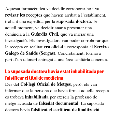
va
Aquesta farmacèutica va decidir corroborar-ho i
revisar les receptes
que havien arribat a l’establiment,
suposada doctora
trobant una expedida per la
. En
aquell moment, va decidir anar a presentar una
Guàrdia Civil
denúncia a la
, que va iniciar una
investigació. Els investigadors van poder corroborar que
era oficial
Servizo
la recepta en realitat
i corresponia al
Galego de Saúde (Sergas)
. Concretament, formava
part d’un talonari entregat a una àrea sanitària concreta.
La suposada doctora havia estat inhabilitada per
falsificar el títol de medicina
Col·legi Oficial de Metges
Des del
, però, els van
informar que la persona que havia firmat aquella recepta
inhabilitada
es trobava
per exercir la professió de
falsedat documental
metge acusada de
. La suposada
falsificat
certificat de finalització
doctora havia
el