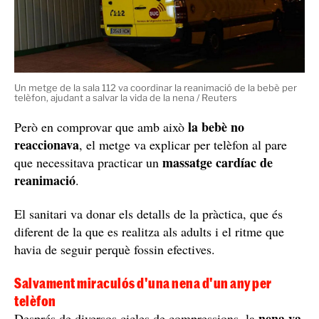
Un metge de la sala 112 va coordinar la reanimació de la bebè per
telèfon, ajudant a salvar la vida de la nena / Reuters
la bebè no
Però en comprovar que amb això
reaccionava
, el metge va explicar per telèfon al pare
massatge cardíac de
que necessitava practicar un
reanimació
.
El sanitari va donar els detalls de la pràctica, que és
diferent de la que es realitza als adults i el ritme que
havia de seguir perquè fossin efectives.
Salvament miraculós d'una nena d'un any per
telèfon
nena va
Després de diversos cicles de compressions, la