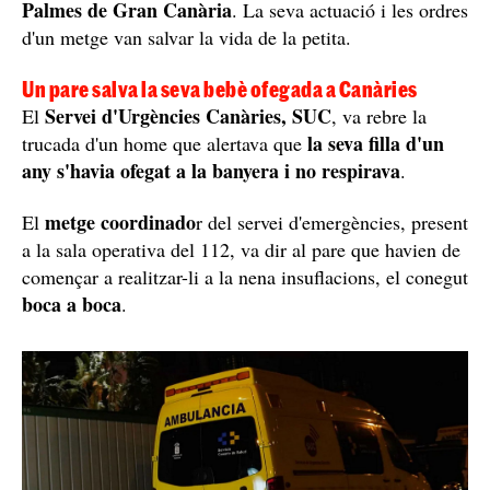
Palmes de Gran Canària
. La seva actuació i les ordres
d'un metge van salvar la vida de la petita.
Un pare salva la seva bebè ofegada a Canàries
Servei d'Urgències Canàries, SUC
El
, va rebre la
la seva filla d'un
trucada d'un home que alertava que
any s'havia ofegat a la banyera i no respirava
.
metge coordinado
El
r del servei d'emergències, present
a la sala operativa del 112, va dir al pare que havien de
començar a realitzar-li a la nena insuflacions, el conegut
boca a boca
.