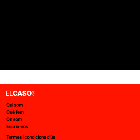
Qui som
Què fem
On som
Escriu-nos
Termes i condicions d’ús