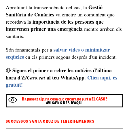
Gestió
Aprofitant la transcendència del cas, la
Sanitària de Canàries
va emetre un comunicat que
importància de les persones que
recordava la
intervenen primer una emergència
mentre arriben els
sanitaris.
salvar vides o minimitzar
Són fonamentals per a
seqüeles
en els primers segons després d'un incident.
Sigues el primer a rebre les notícies d'última
🔴
hora d'
al teu WhatsApp.
Clica aquí, és
ElCaso.cat
gratuït!
Ha passat alguna cosa que encara no surt a EL CASO?
AVISA'NS DES D'AQUÍ
SUCCESSOS SANTA CRUZ DE TENERIFE
MENORS