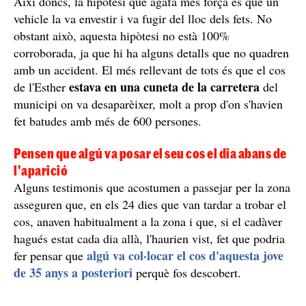
Els nous detalls de l'autòpsia de l'Esther López de Traspinedo
(Valladolid) revelen un fort cop al maluc, compatible amb un
accident de trànsit, una hipòtesi que agafa força / Xarxes socials
Un fort cop al maluc, nou detall compatible amb un
accident de trànsit
signes de
El cos d'aquesta jove de 35 anys presentava
violència
, que són compatibles tant amb un homicidi
com amb un accident. Els nous detalls de l'informe
forense revelen que té lesions a la part abdominal i
fort cop al maluc
toràcica, sumats a un
, molt
compatible amb un accident de trànsit.