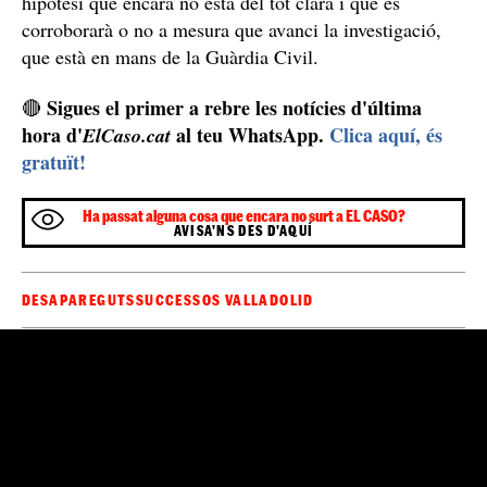
Algunes dades que no quadren de la mort de
l'Esther de Traspinedo
El cos de l'Esther estava vestit amb la mateixa roba que
el dia que va desaparèixer: tenia la bossa de mà, les
claus i el mòbil al seu costat. En cas d'haver xocat
contra un cotxe, el més normal seria que els seus
objectes personals haguessin sortit pels aires, però en
L'autòpsia no ha pogut
aquest cas no va ser així.
determinar la data de la seva mort
, però tenint en
compte la investigació policial, tot apunta que va perdre
la vida el mateix dia que va desaparèixer.
No es pot descartar que hagi estat assassinada
Així doncs, tot i que l'informe forense apunta a un
possible accident de trànsit, les circumstàncies en què
va ser trobat el cos no han deixat indiferents a ningú i
no es pot descartar que hagi estat assassinada
, una