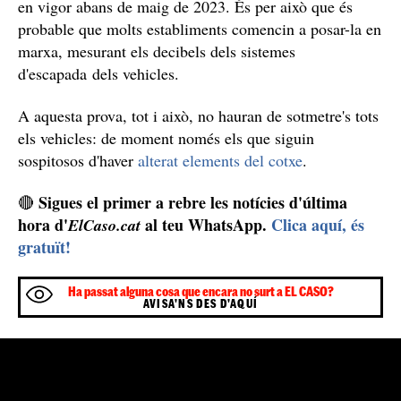
actuen sobre les fallades humanes, com les distraccions,
el cansament o els excessos de velocitat. Entre els més
l'avís de col·lisió
comuns es troba
, la detecció de
vianants, el sistema d'avís d'invasió de carril contrari o
l'advertència d'angle mort.
Control de sorolls per a 2023
la
Com cada vegada són més freqüents als nous cotxes,
ITV
s'actualitza per homologar-los i garantir el seu bon
funcionament. Tanmateix, com a desavantatge, la
comprovació es farà electrònicament, consultant les
dades del processador intern, per la qual cosa serà
difícil diagnosticar-lo prèviament a la revisió.
I en pròximes actualitzacions, es preveu incloure una
Directiva
prova de control de sorolls que, segons la
2014/45/UE de la Comissió Europea
, hauria d'entrar
en vigor abans de maig de 2023. És per això que és