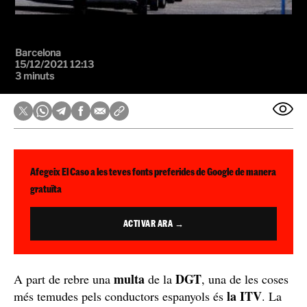
Barcelona
15/12/2021 12:13
3 minuts
Afegeix El Caso a les teves fonts preferides de Google de manera
gratuïta
ACTIVAR ARA →
multa
DGT
A part de rebre una
de la
, una de les coses
la ITV
més temudes pels conductors espanyols és
. La