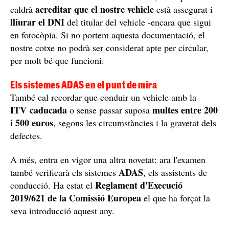
Cotxe Audi TT per dins / PxFuel
nous
Ara tornen les novetats i el 2022 es necessitaran
documents per poder passar l'examen
. Ja no serà
Targeta d'Inspecció Tècnica
suficient amb presentar la
Permís de Circulació
i el
com fins ara, sinó que també