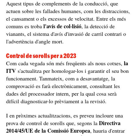
acreditar que el nostre vehicle
caldrà
està assegurat i
lliurar el DNI
del titular del vehicle -encara que sigui
en fotocòpia. Si no portem aquesta documentació, el
nostre cotxe no podrà ser considerat apte per circular,
per molt bé que funcioni.
Els sistemes ADAS en el punt de mira
També cal recordar que conduir un vehicle amb la
ITV caducada
multes entre 200
o sense passar suposa
i 500 euros
, segons les circumstàncies i la gravetat dels
defectes.
A més, entra en vigor una altra novetat: ara l'examen
ADAS
també verificarà els sistemes
, els assistents de
Reglament d'Execució
conducció. Ha estat el
2019/621 de la Comissió Europea
el que ha forçat la
seva introducció aquest any.
Aquest tipus de complements de la conducció, que