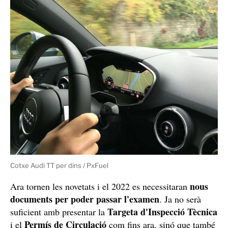
Aquesta demostració ha fet que cada any la revisió
s'endureixi més i, gràcies als nous sistemes d'estudi dels
centres d'inspecció, ara es detecten de forma molt més
precisa els defectes amb què no es pot circular.
Sense ells serà impossible passar la revisió
Va ser el 2018 quan es va fer realitat la gran renovació
del sistema, que va fer especial recalcament en el
control d'emissions, encara que també va tenir
avantatges com la possibilitat de passar dues vegades
l'examen en diferents administracions.