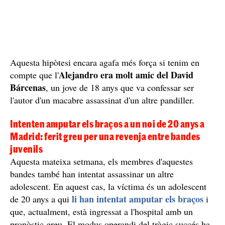
Així doncs, tot apunta que es tracta d'una revenja entre
bandes. Encara que no és una hipòtesi 100%
corroborada, els investigadors pensen que els
presumptes autors dels fets són membres d'una banda
els Trinitarios,
contrària:
que fa temps que estan
enfrontats, que han protagonitzat molts homicidis en els
darrers mesos a Madrid i que li haurien preparat una
emboscada.