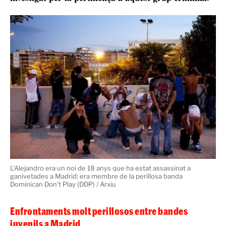
La víctima era membre dels Dominican Don't Play
(DDP)
La Policia Nacional va obrir una investigació per
esbrinar quines havien estat les causes del brutal
apunyalament i de seguida van descobrir que
l'Alejandro era membre de la perillosa banda llatina
Dominican Don't Play (DDP) i que estava sent
investigat per la pertinença a aquest grup criminal
.