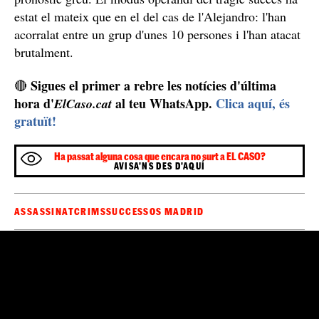
Aquesta hipòtesi encara agafa més força si tenim en
Alejandro era molt amic del David
compte que l'
Bárcenas
, un jove de 18 anys que va confessar ser
l'autor d'un macabre assassinat d'un altre pandiller.
Intenten amputar els braços a un noi de 20 anys a
Madrid: ferit greu per una revenja entre bandes
juvenils
Aquesta mateixa setmana, els membres d'aquestes
bandes també han intentat assassinar un altre
adolescent. En aquest cas, la víctima és un adolescent
li han intentat amputar els braços
de 20 anys a qui
i
que, actualment, està ingressat a l'hospital amb un
pronòstic greu. El modus operandi del tràgic succés ha