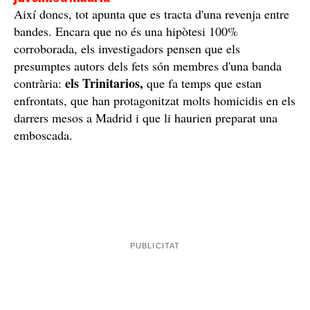
L'Alejandro era un noi de 18 anys que ha estat assassinat a
ganivetades a Madrid: era membre de la perillosa banda
Dominican Don't Play (DDP) / Arxiu
Enfrontaments molt perillosos entre bandes
juvenils a Madrid