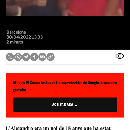
Barcelona
30/04/2022 13:33
2 minuts
Afegeix El Caso a les teves fonts preferides de Google de manera
gratuïta
ACTIVAR ARA →
'Alejandro era un noi de 18 anys que ha estat
L