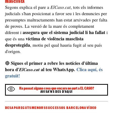
psicològic extrajudicial on s'explicava que,
presumptament, el pare abusava sexualment de la
menor, informe pel qual van sancionar a la psicòloga
que el va realitzar.
Sospiten que està a Rússia
Quan el 31 d'agost el pare va anar a buscar a la nena a
casa la mare a Caldes de Montbui, es va trobar que no
hi havia ningú al seu interior i va posar una denúncia
als Mossos d'Esquadra per un presumpte cas de
sostracció parental. L'home ha aprofitat l'ocasió per
e tant la mare com la nena
explicar que sospita qu
estan a Rússia
, ja que la dona s'ha canviat el número
de telèfon per un rus i que va anar al consultat a fer-li el
passaport de la nena sense el permís del seu pare.
La mare assegura que és víctima de violència
masclista