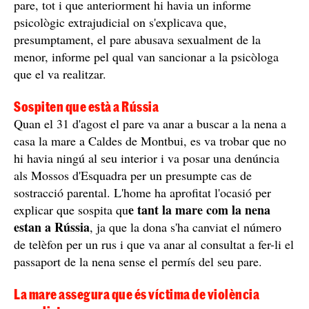
El pare de la Camila i la seva filla / Cedida
Què diuen els informes judicials?
Durant tot aquest procés, des dels jutjats van fer
diversos informes psicològics a la nena. A
ElCaso.cat
,
hem tingut accés a aquests informes, on s'explica que la
mare de la menor presenta signes d'haver interferit
directament a la Camila per posicionar-la contra el pare
posa a la
i que el conflicte judicial entre els seus pares "
petita en una situació de vulnerabilitat emocional
"
i recomanaven que reprengués les visites amb el seu
pare, tot i que anteriorment hi havia un informe