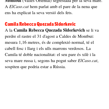
Montbui
(Vallès Oriental) segrestada per la seva mare.
A
ElCaso.cat
hem parlat amb el pare de la nena que
ens ha explicat la seva versió dels fets.
Camila Rebecca Quezada Sldorkevic
Camila Rebecca Quezada Sldorkevich
A la
se li va
perdre el rastre el 31 d'agost a Caldes de Montbui:
mesura 1,16 metres, és de complexió normal, té el
cabell fosc i llarg i els ulls marrons verdosos. La
Camila té doble nacionalitat: el seu pare és xilè i la
seva mare russa i, segons ha pogut saber
ElCaso.cat
,
sospiten que podria estar a Rússia.