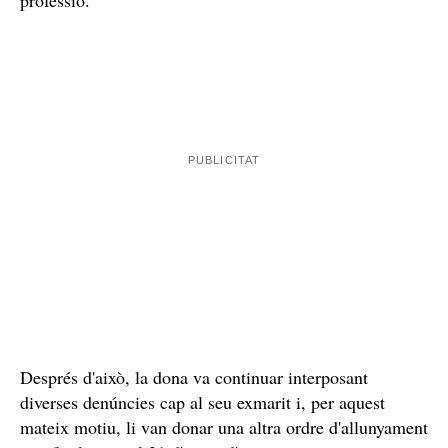
Informe per abusos sexuals a la menor: la
psicòloga sancionada
la menor
Una psicòloga va fer un informe dient que
era víctima d'abusos sexuals
, fet que segons el pare
no és cert i la va denunciar. Des del Col·legi Oficial de
Psicologia de Catalunya van sancionar a la psicòloga
amb 15 dies d'inhabilitació i la realització d'un curs
d'ètica i deontologia, ja que consideren que ha comès
una falta greu en la realització de l'informe de la menor
en els articles 6, 33 i 35 del Codi deontològic de la
professió.