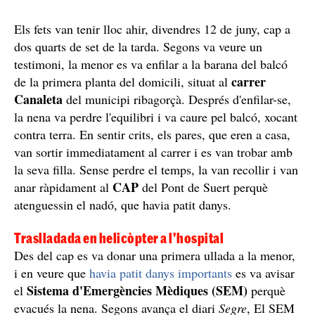
Els fets van tenir lloc ahir, divendres 12 de juny, cap a
dos quarts de set de la tarda. Segons va veure un
testimoni, la menor es va enfilar a la barana del balcó
carrer
de la primera planta del domicili, situat al
Canaleta
del municipi ribagorçà. Després d'enfilar-se,
la nena va perdre l'equilibri i va caure pel balcó, xocant
contra terra. En sentir crits, els pares, que eren a casa,
van sortir immediatament al carrer i es van trobar amb
la seva filla. Sense perdre el temps, la van recollir i van
CAP
anar ràpidament al
del Pont de Suert perquè
atenguessin el nadó, que havia patit danys.
Traslladada en helicòpter a l'hospital
Des del cap es va donar una primera ullada a la menor,
i en veure que
havia patit danys importants
es va avisar
Sistema d'Emergències Mèdiques (SEM)
el
perquè
evacués la nena. Segons avança el diari
Segre
, El SEM