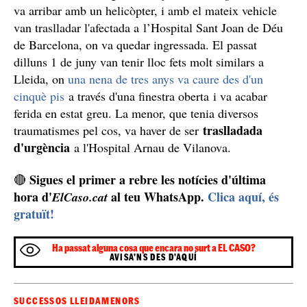
va arribar amb un helicòpter, i amb el mateix vehicle
van traslladar l'afectada a l’Hospital Sant Joan de Déu
de Barcelona, on va quedar ingressada. El passat
dilluns 1 de juny van tenir lloc fets molt similars a
Lleida, on
una nena de tres anys va caure des d'un
cinquè pis
a través d'una finestra oberta i va acabar
ferida en estat greu. La menor, que tenia diversos
traslladada
traumatismes pel cos, va haver de ser
d'urgència
a l'Hospital Arnau de Vilanova.
Sigues el primer a rebre les notícies d'última
🔴
hora d'
al teu WhatsApp.
Clica aquí, és
ElCaso.cat
gratuït!
Ha passat alguna cosa que encara no surt a EL CASO?
AVISA'NS DES D'AQUÍ
SUCCESSOS LLEIDA
MENORS