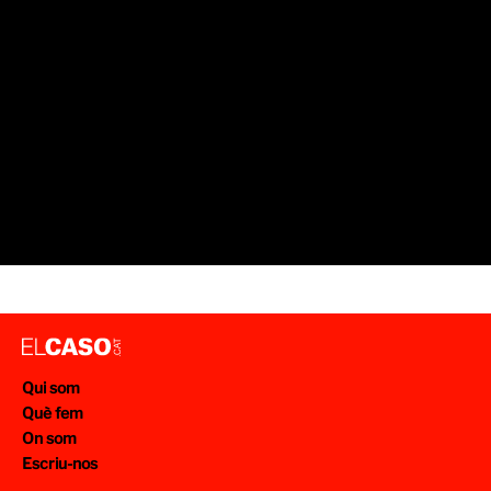
Qui som
Què fem
On som
Escriu-nos