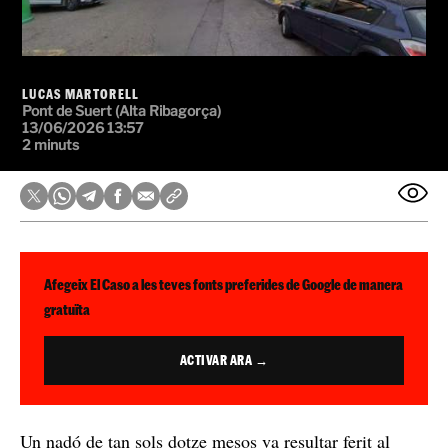
LUCAS MARTORELL
Pont de Suert (Alta Ribagorça)
13/06/2026 13:57
2 minuts
Afegeix El Caso a les teves fonts preferides de Google de manera
gratuïta
ACTIVAR ARA →
Un nadó de tan sols dotze mesos va resultar ferit al