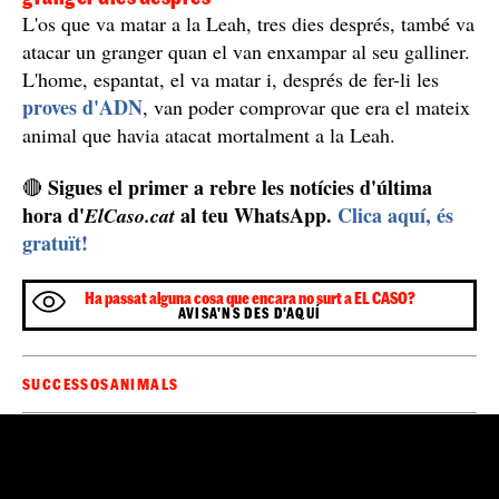
L'os que va matar a la Leah, tres dies després, també va
atacar un granger quan el van enxampar al seu galliner.
L'home, espantat, el va matar i, després de fer-li les
proves d'ADN
, van poder comprovar que era el mateix
animal que havia atacat mortalment a la Leah.
Sigues el primer a rebre les notícies d'última
🔴
hora d'
al teu WhatsApp.
Clica aquí, és
ElCaso.cat
gratuït!
Ha passat alguna cosa que encara no surt a EL CASO?
AVISA'NS DES D'AQUÍ
SUCCESSOS
ANIMALS