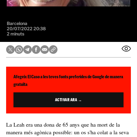
Barcelona
20/07/2022 20:38
2 minuts
Afegeix El Caso a les teves fonts preferides de Google de manera
gratuïta
ACTIVAR ARA →
La Leah era una dona de 65 anys que ha mort de la
manera més agònica possible: un os s'ha colat a la seva