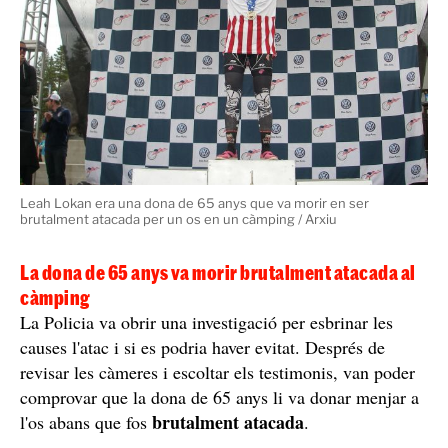
Leah Lokan era una dona de 65 anys que va morir en ser
brutalment atacada per un os en un càmping / Arxiu
La dona de 65 anys va morir brutalment atacada al
càmping
La Policia va obrir una investigació per esbrinar les
causes l'atac i si es podria haver evitat. Després de
revisar les càmeres i escoltar els testimonis, van poder
comprovar que la dona de 65 anys li va donar menjar a
brutalment atacada
l'os abans que fos
.