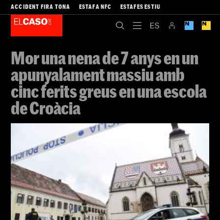
ACCIDENT FIRA TONA
ESTAFA NFC
ESTAFES ESTIU
Mor una nena de 7 anys en un
apunyalament massiu amb
cinc ferits greus en una escola
de Croàcia