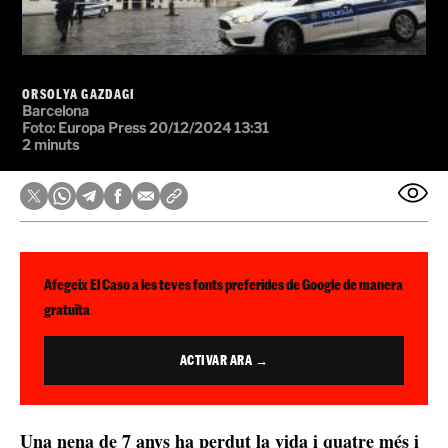
ORSOLYA GAZDAGI
Barcelona
Foto: Europa Press
20/12/2024 13:31
2 minuts
Afegeix El Caso a les teves fonts preferides de Google de manera
gratuïta
ACTIVAR ARA →
Una nena de 7 anys ha perdut la vida i quatre més i