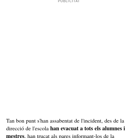
detingut pels agents i l'han traslladat a comissaria on
està sent interrogat. Segons les primeres informacions
recopilades pels mitjans locals, el sospitós seria un
anava vestit de negre i
alumne de la mateixa escola,
ocultava el rostre amb una mascareta
.