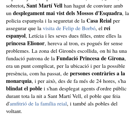
, Sant Martí Vell
sobretot
han hagut de conviure amb
desplegament mai vist dels Mossos d'Esquadra
un
, la
Casa Reial
policia espanyola i la seguretat de la
per
rei
assegurar que la
visita de Felip de Borbó
, el
espanyol
, Letícia i les seves dues filles, entre elles la
princesa Elionor
, hereva al tron, es pogués fer sense
problemes. La zona del Gironès escollida, on hi ha una
Fundació Princesa de Girona
fundació patrona de la
,
era un punt complicat, per la ubicació i per la possible
persones contràries a la
presència, com ha passat, de
monarquia
, i per això, des de fa més de 24 hores, s'ha
blindat el poble
i s'han desplegat agents d'ordre públic
durant tota la nit a Sant Martí Vell, el poble que feia
d'
amfitrió de la família reial
, i també als pobles del
voltant.