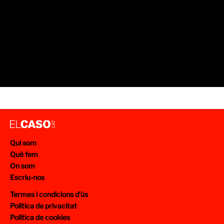
Qui som
Què fem
On som
Escriu-nos
Termes i condicions d’ús
Política de privacitat
Política de cookies