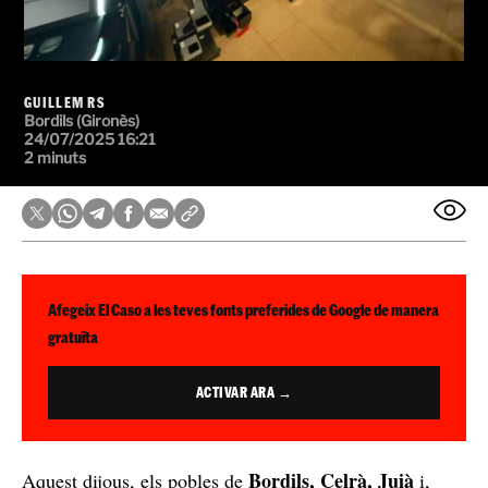
GUILLEM RS
Bordils (Gironès)
24/07/2025 16:21
2 minuts
Afegeix El Caso a les teves fonts preferides de Google de manera
gratuïta
ACTIVAR ARA →
Bordils, Celrà, Juià
Aquest dijous, els pobles de
i,