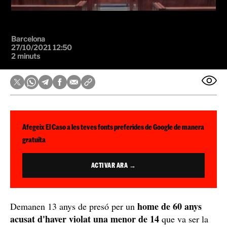
Barcelona
27/10/2021 12:50
2 minuts
Afegeix El Caso a les teves fonts preferides de Google de manera
gratuïta
ACTIVAR ARA →
home de 60 anys
Demanen 13 anys de presó per un
acusat d'haver violat una menor de 14
que va ser la