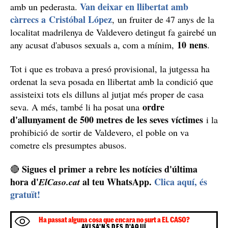
Li demanen 13 anys i 10 mesos de presó
El judici es celebra aquest dimecres a l'Audiència de
en total, 13 anys i 10 mesos de
Tarragona i demanen,
presó pel presumpte autor dels fets
, al qual se l'acusa
delicte continuat d'agressió sexual amb accés
d'un
carnal
, altres dos per coaccions i deu mesos per un
altre delicte contra la intimitat.
També han demanat que, durant 16 anys i deu mesos,
se li prohibeixi parlar ni apropar-se a menys de 150
metres de la víctima
i, a més, li demanen set anys de
llibertat vigilada, segons informa el
Diari de
Tarragona
.
Llibertat amb càrrecs pel pederasta Valdevero,
acusat de 10 abusos sexuals
Fa uns dies, es va produir un altre succés relacionat