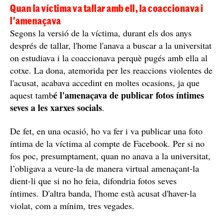
Jutgen un home acusat d'haver violat de manera continuada una
noia a Tarragona: va començar a "sortir amb ella" quan tenia 14
anys / Pixabay