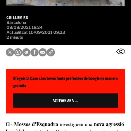
GUILLEM RS
Barcelona
09/09/2021 18:24
Actualitzat 10/09/2021 09:23
2 minuts
Afegeix El Caso a les teves fonts preferides de Google de manera
gratuïta
ACTIVAR ARA →
Mossos d'Esquadra
nova agressió
Els
investiguen una