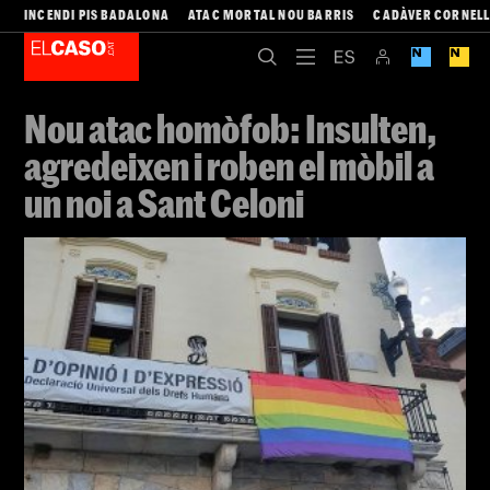
INCENDI PIS BADALONA
ATAC MORTAL NOU BARRIS
CADÀVER CORNEL
Nou atac homòfob: Insulten,
agredeixen i roben el mòbil a
un noi a Sant Celoni