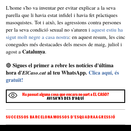
L'home s'ho va inventar per evitar explicar a la seva
parella que li havia estat infidel i havia fet pràctiques
masoquistes. Tot i això, les agressions contra persones
per la seva condició sexual no s'aturen i
aquest estiu ha
sigut molt negre a casa nostra
: en aquest resum, les cinc
conegudes més destacades dels mesos de maig, juliol i
Catalunya
agost a
.
Sigues el primer a rebre les notícies d'última
🔴
hora d'
al teu WhatsApp.
Clica aquí, és
ElCaso.cat
gratuït!
Ha passat alguna cosa que encara no surt a EL CASO?
AVISA'NS DES D'AQUÍ
SUCCESSOS BARCELONA
MOSSOS D'ESQUADRA
AGRESSIÓ