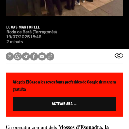
LUCAS MARTORELL
Roda de Berà (Tarragonès)
19/07/2025 18:46
2 minuts
Afegeix El Caso a les teves fonts preferides de Google de manera
gratuïta
ACTIVAR ARA →
Mossos d'Esquadra, la
Un operatiu conjunt dels