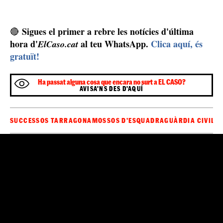
Sigues el primer a rebre les notícies d'última
🔴
hora d'
al teu WhatsApp.
Clica aquí, és
ElCaso.cat
gratuït!
Ha passat alguna cosa que encara no surt a EL CASO?
AVISA'NS DES D'AQUÍ
SUCCESSOS TARRAGONA
MOSSOS D'ESQUADRA
GUÀRDIA CIVIL
PO