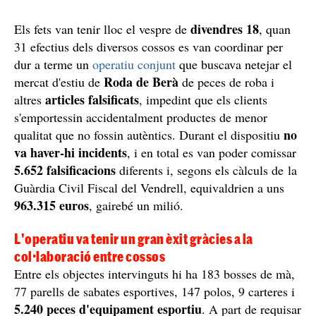
divendres 18
Els fets van tenir lloc el vespre de
, quan
31 efectius dels diversos cossos es van coordinar per
dur a terme un
operatiu conjunt
que buscava netejar el
Roda de Berà
mercat d'estiu de
de peces de roba i
articles falsificats
altres
, impedint que els clients
s'emportessin accidentalment productes de menor
no
qualitat que no fossin autèntics. Durant el dispositiu
va haver-hi incidents
, i en total es van poder comissar
5.652 falsificacions
diferents i, segons els càlculs de la
Guàrdia Civil Fiscal del Vendrell, equivaldrien a uns
963.315 euros
, gairebé un milió.
L'operatiu va tenir un gran èxit gràcies a la
col·laboració entre cossos
Entre els objectes intervinguts hi ha 183 bosses de mà,
77 parells de sabates esportives, 147 polos, 9 carteres i
5.240 peces d'equipament esportiu
. A part de requisar