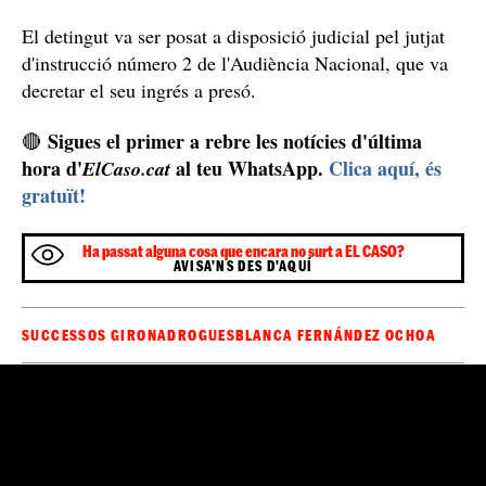
El detingut va ser posat a disposició judicial pel jutjat
d'instrucció número 2 de l'Audiència Nacional, que va
decretar el seu ingrés a presó.
Sigues el primer a rebre les notícies d'última
🔴
hora d'
al teu WhatsApp.
Clica aquí, és
ElCaso.cat
gratuït!
Ha passat alguna cosa que encara no surt a EL CASO?
AVISA'NS DES D'AQUÍ
SUCCESSOS GIRONA
DROGUES
BLANCA FERNÁNDEZ OCHOA