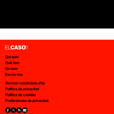
Qui som
Què fem
On som
Escriu-nos
Termes i condicions d’ús
Política de privacitat
Política de cookies
Preferències de privacitat