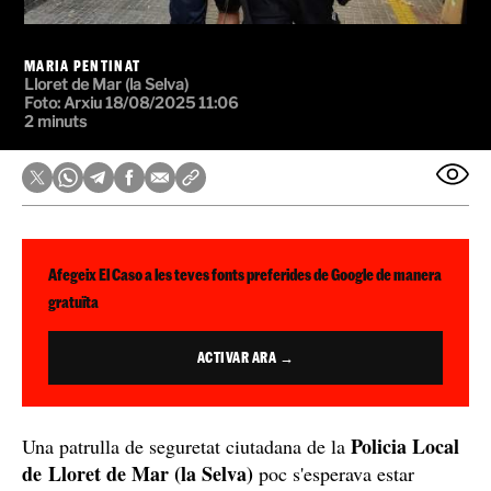
MARIA PENTINAT
Lloret de Mar (la Selva)
Foto: Arxiu
18/08/2025 11:06
2 minuts
Afegeix El Caso a les teves fonts preferides de Google de manera
gratuïta
ACTIVAR ARA →
Policia Local
Una patrulla de seguretat ciutadana de la
de Lloret de Mar (la Selva)
poc s'esperava estar