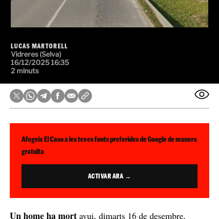
LUCAS MARTORELL
Vidreres (Selva)
16/12/2025 16:35
2 minuts
Afegeix El Caso a les teves fonts preferides de Google de manera
gratuïta
ACTIVAR ARA →
Un home ha mort
avui, dimarts 16 de desembre,