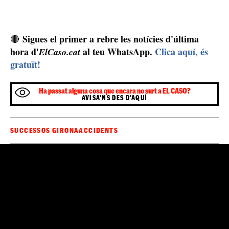
Sigues el primer a rebre les notícies d'última
🔴
hora d'
al teu WhatsApp.
Clica aquí, és
ElCaso.cat
gratuït!
Ha passat alguna cosa que encara no surt a EL CASO?
AVISA'NS DES D'AQUÍ
SUCCESSOS GIRONA
ACCIDENTS