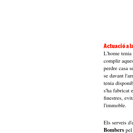
Actuació a l
L'home tenia
complir aques
perdre casa s
se davant l'a
tenia disponi
s'ha fabricat 
finestres, ev
l'immoble.
Els serveis d
Bombers
pel