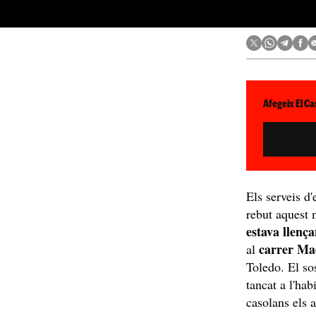
Afegeix El Ca
Els serveis d
rebut aquest 
estava llenç
carrer M
al
Toledo. El so
tancat a l'ha
casolans els 