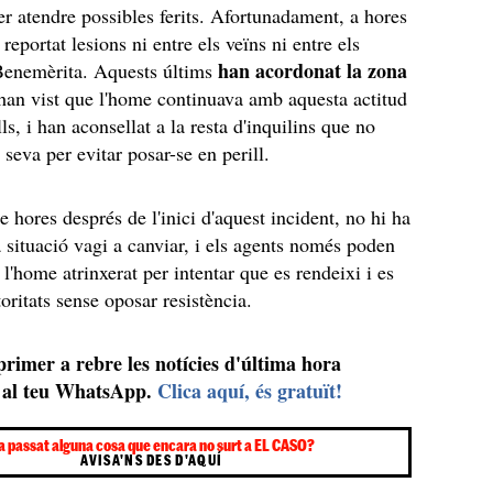
r atendre possibles ferits. Afortunadament, a hores
 reportat lesions ni entre els veïns ni entre els
han acordonat la zona
 Benemèrita. Aquests últims
han vist que l'home continuava amb aquesta actitud
lls, i han aconsellat a la resta d'inquilins que no
 seva per evitar posar-se en perill.
 hores després de l'inici d'aquest incident, no hi ha
a situació vagi a canviar, i els agents només poden
l'home atrinxerat per intentar que es rendeixi i es
utoritats sense oposar resistència.
 primer a rebre les notícies d'última hora
al teu WhatsApp.
Clica aquí, és gratuït!
a passat alguna cosa que encara no surt a EL CASO?
AVISA'NS DES D'AQUÍ