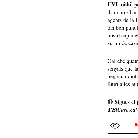
UVI mòbil
pe
d'ara no s'han
agents de la
tan bon punt 
hostil cap a e
surtin de casa
Gairebé quatre
senyals que l
negociar amb 
lliuri a les a
Sigues el
🔴
d'
ElCaso.cat
H