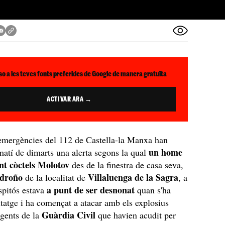
so a les teves fonts preferides de Google de manera gratuïta
ACTIVAR ARA →
'emergències del 112 de Castella-la Manxa han
un home
matí de dimarts una alerta segons la qual
ant còctels Molotov
des de la finestra de casa seva,
adroño
Villaluenga de la Sagra
de la localitat de
, a
a punt de ser desnonat
spitós estava
quan s'ha
bitatge i ha començat a atacar amb els explosius
Guàrdia Civil
agents de la
que havien acudit per