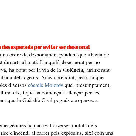
a desesperada per evitar ser desnonat
 una ordre de desnonament pendent que s'havia de
t dimarts al matí. L'inquilí, desesperat per no
violència
eva, ha optat per la via de la
, atrinxerant-
rribada dels agents. Anava preparat, però, ja que
bles diversos
còctels Molotov
que, presumptament,
ell mateix, i que ha començat a llençar per les
itant que la Guàrdia Civil pogués apropar-se a
'emergències han activat diverses unitats dels
 risc d'incendi al carrer pels explosius, així com una