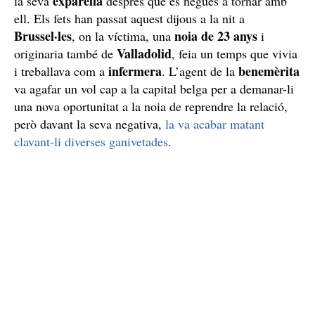
exparella
la seva
després que es negués a tornar amb
ell. Els fets han passat aquest dijous a la nit a
Brussel·les
noia de 23 anys
, on la víctima, una
i
Valladolid
originaria també de
, feia un temps que vivia
infermera
benemèrita
i treballava com a
. L’agent de la
va agafar un vol cap a la capital belga per a demanar-li
una nova oportunitat a la noia de reprendre la relació,
però davant la seva negativa,
la va acabar matant
clavant-li diverses ganivetades
.