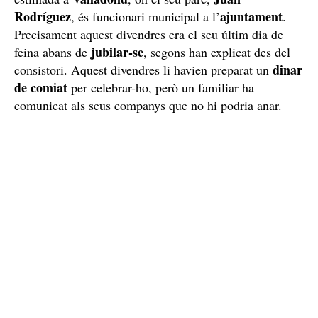
L’assassinat masclista d’un guàrdia civil provoca
una gran commoció a Valladolid
Teresa Rodríguez Llamazares
La víctima era
, una
23 anys
noia de
que feia un temps que vivia i treballava
Brussel·les
d’infermera a
. La família de la jove era molt
Valladolid
Juan
estimada a
, on el seu pare,