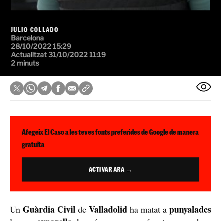
JULIO COLLADO
Barcelona
28/10/2022 15:29
Actualitzat 31/10/2022 11:19
2 minuts
Afegeix El Caso a les teves fonts preferides de Google de manera
gratuïta
ACTIVAR ARA →
Guàrdia Civil
Valladolid
punyalades
Un
de
ha matat a