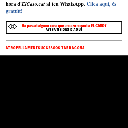
hora d'
al teu WhatsApp.
Clica aquí, és
ElCaso.cat
gratuït!
Ha passat alguna cosa que encara no surt a EL CASO?
AVISA'NS DES D'AQUÍ
ATROPELLAMENT
SUCCESSOS TARRAGONA