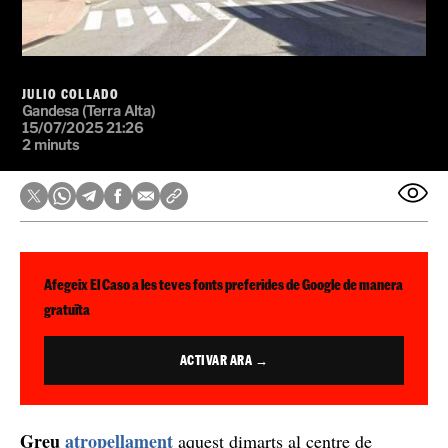
JULIO COLLADO
Gandesa (Terra Alta)
15/07/2025 21:26
2 minuts
Afegeix El Caso a les teves fonts preferides de Google de manera
gratuïta
ACTIVAR ARA →
Greu
atropellament
aquest dimarts al centre de