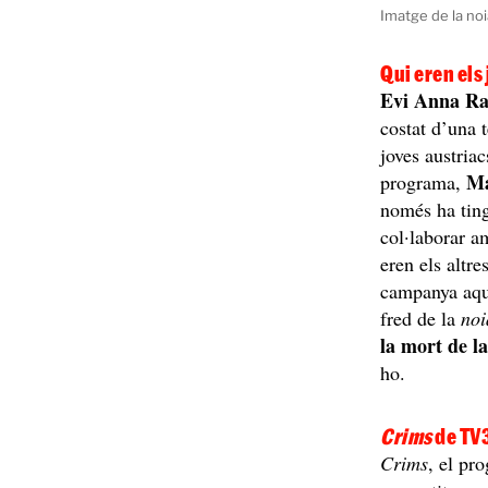
Imatge de la no
Qui eren els
Evi Anna Ra
costat d’una 
joves austria
Ma
programa,
només ha ting
col·laborar a
eren els altre
campanya aque
fred de la
noi
la mort de l
ho.
Crims
de TV
Crims
, el pr