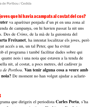
ia de Portbou / Cedida
 joves que hi havia acampats al costat del cos?
uter
va aparèixer penjada d’un pi en una zona al
tenda de campanya, on hi havien passat la nit uns
cs. Des de
Crims
, de la mà de la guionista del
rta Freixanet
, ha intentat localitzar els joves, però
ut accés a un, un tal Peter, que ha evitat
mb el programa i també facilitar dades sobre qui
s quatre nois i una noia que estaven a la tenda de
lla nit, al costat, a pocs metres, del cadàver ja
Van tenir alguna cosa a veure amb
a de Portbou
.
a noia?
De moment no han volgut ajudar a aclarir-
3
Carles Porta
ograma que dirigeix el periodista
, s’ha