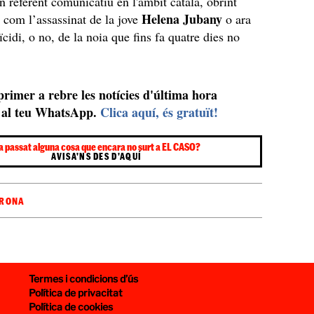
un referent comunicatiu en l'àmbit català, obrint
Helena Jubany
, com l’assassinat de la jove
o ara
ïcidi, o no, de la noia que fins fa quatre dies no
 primer a rebre les notícies d'última hora
al teu WhatsApp.
Clica aquí, és gratuït!
a passat alguna cosa que encara no surt a EL CASO?
AVISA'NS DES D'AQUÍ
IRONA
Termes i condicions d’ús
Política de privacitat
Política de cookies