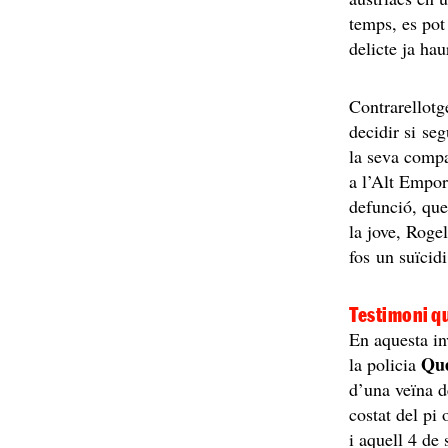
temps, es pot
delicte ja hau
Contrarellotge
decidir si se
la seva compat
a l’Alt Empor
defunció, que
la jove, Roge
fos un suïcidi
Testimoni qu
En aquesta inv
Que
la policia
d’una veïna d
costat del pi 
i aquell 4 de