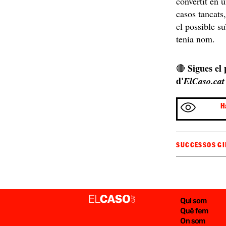
convertit en 
casos tancats
el possible su
tenia nom.
Sigues el
🔴
d'
ElCaso.cat
H
SUCCESSOS G
Qui som
Què fem
On som