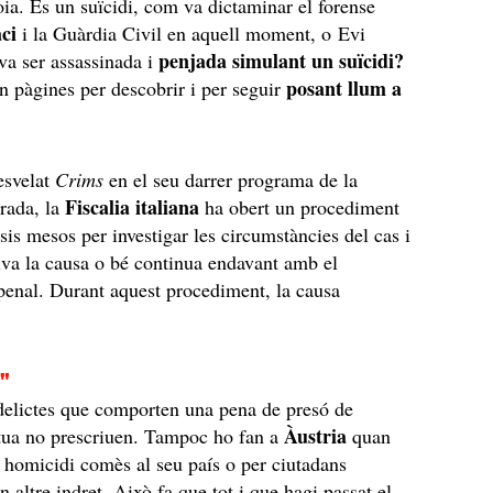
oia. És un suïcidi, com va dictaminar el forense
ci
i la Guàrdia Civil en aquell moment, o Evi
penjada simulant un suïcidi?
va ser assassinada i
posant llum a
 pàgines per descobrir i per seguir
esvelat
Crims
en el seu darrer programa de la
Fiscalia italiana
rada, la
ha obert un procediment
 sis mesos per investigar les circumstàncies del cas i
xiva la causa o bé continua endavant amb el
enal. Durant aquest procediment, la causa
e"
 delictes que comporten una pena de presó de
Àustria
tua no prescriuen. Tampoc ho fan a
quan
n homicidi comès al seu país o per ciutadans
n altre indret. Això fa que tot i que hagi passat el