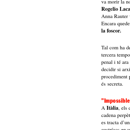
va morir la n
Rogelio Laca
Anna Rauter 
Encara queden
la foscor.
Tal com ha d
tercera tempo
penal i té ara
decidir si ar
procediment p
és secreta.
"Impossibl
Itàlia
A
, els
cadena perpè
es tracta d’u
austríacs en u