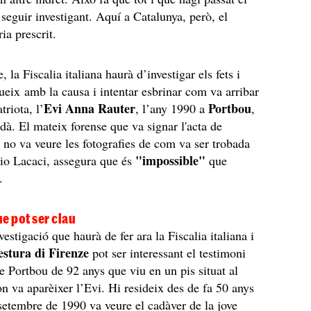
 seguir investigant. Aquí a Catalunya, però, el
ria prescrit.
, la Fiscalia italiana haurà d’investigar els fets i
gueix amb la causa i intentar esbrinar com va arribar
Evi Anna Rauter
Portbou
riota, l’
, l’any 1990 a
,
dà. El mateix forense que va signar l'acta de
 no va veure les fotografies de com va ser trobada
"impossible"
lio Lacaci, assegura que és
que
.
e pot ser clau
estigació que haurà de fer ara la Fiscalia italiana i
stura di Firenze
pot ser interessant el testimoni
e Portbou de 92 anys que viu en un pis situat al
on va aparèixer l’Evi. Hi resideix des de fa 50 anys
 setembre de 1990 va veure el cadàver de la jove