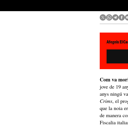
Afegeix El Ca
Com va mor
jove de 19 an
anys ningú va
Crims
, el pr
que la noia er
de manera con
Fiscalia itali