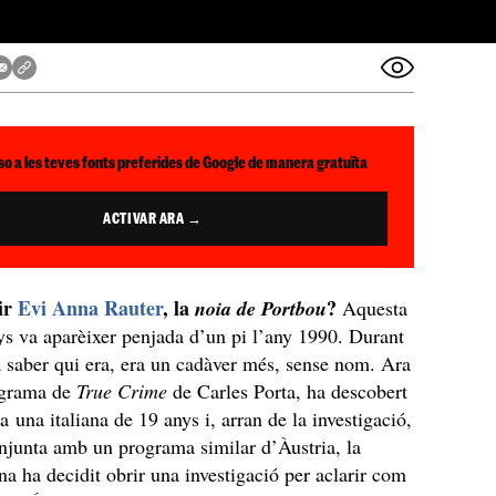
so a les teves fonts preferides de Google de manera gratuïta
ACTIVAR ARA →
ir
Evi Anna Rauter
, la
?
noia de Portbou
Aquesta
ys va aparèixer penjada d’un pi l’any 1990. Durant
 saber qui era, era un cadàver més, sense nom. Ara
ograma de
True Crime
de Carles Porta, ha descobert
a una italiana de 19 anys i, arran de la investigació,
junta amb un programa similar d’Àustria, la
ana ha decidit obrir una investigació per aclarir com