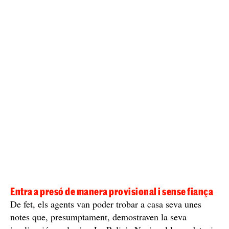
morfina i forts somnífers
eren
. Però per què una dona
voldria assassinar el seu propi pare? En aquest cas, tot
herència anticipada de ni més
apunta que era per una
ni menys que 112.875 euros.