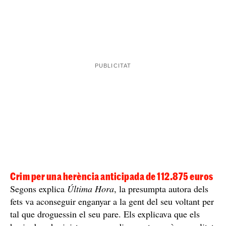
Ordre de crida i cerca a l'Europol
Les investigacions policials apuntaven cap a l'Igne, una
dona de 63 anys que era la filla de la víctima. La van
intentar detenir, però van veure que, després de cometre
el crim, havia marxat del país. Va ser llavors quan es va
ordre de crida i cerca a l'Europol
emetre una
i, al cap
de pocs mesos, van descobrir el seu amagatall a Palma i
la van detenir com a presumpta autora dels fets.