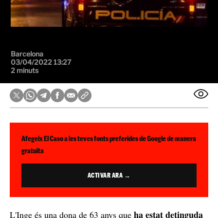
Barcelona
03/04/2022 13:27
2 minuts
Afegeix El Caso a les teves fonts preferides de Google de manera
gratuïta
ACTIVAR ARA →
ha estat detinguda
L'Inge és una dona de 63 anys que