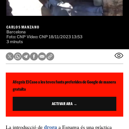
CARLOS MANZANO
Barcelona
Foto:
CNP
Vídeo:
CNP
18/11/2023 13:53
3 minuts
Afegeix El Caso a les teves fonts preferides de Google de manera
gratuïta
ACTIVAR ARA →
droga
La introducció de
a Espanya és una pràctica