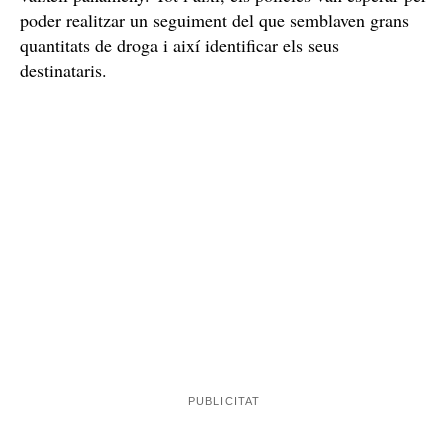
sis cilindres metàl·lics
La droga oculta a l'interior dels
de grans dimensions va ser detectada en observar, els
Policia Nacional
Vigilància Duanera
agents de la
i de
de l'Agència Tributària, que estaven aparentment
massissos i amb un pes de centenars de quilos. Això va
fer disparar totes les alarmes, ja que resultaven anòmals
en relació amb la resta de mercaderia transportada pel
vaixell panameny. Tot i així, els policies van esperar per