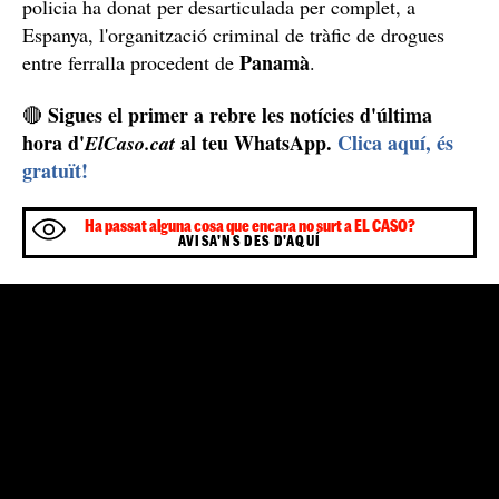
Més de 23.000 euros en efectiu i 561 paquets de
cocaïna
En total, a més de les quatre detencions, l'operació
conjunta entre la Policia Nacional i l'Agència Tributària
561 paquets de cocaïna d'un
ha permès confiscar
quilo cada un
i amb diferents logotips, com la bandera
del Canadà. També han intervingut un vehicle de gran
cilindrada amb 12.000 euros en metàl·lic al maleter,
150 a la guantera, un ordinador portàtil i un dispositiu
de geolocalització. En números rodons, els diners
23.315 euros
comissats en efectiu ascendeixen a
. La
policia ha donat per desarticulada per complet, a