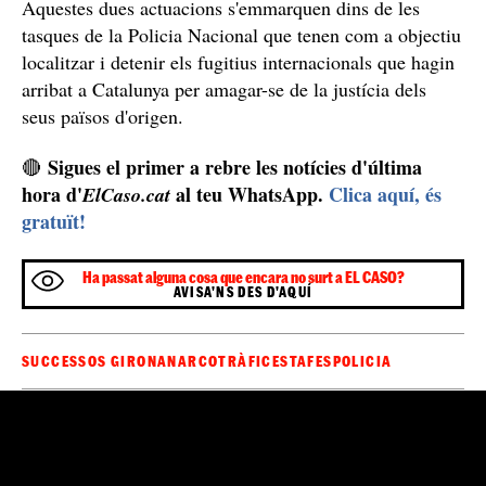
Aquestes dues actuacions s'emmarquen dins de les
tasques de la Policia Nacional que tenen com a objectiu
localitzar i detenir els fugitius internacionals que hagin
arribat a Catalunya per amagar-se de la justícia dels
seus països d'origen.
Sigues el primer a rebre les notícies d'última
🔴
hora d'
al teu WhatsApp.
Clica aquí, és
ElCaso.cat
gratuït!
Ha passat alguna cosa que encara no surt a EL CASO?
AVISA'NS DES D'AQUÍ
SUCCESSOS GIRONA
NARCOTRÀFIC
ESTAFES
POLICIA