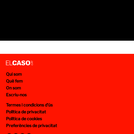
Qui som
Què fem
On som
Escriu-nos
Termes i condicions d’ús
Política de privacitat
Política de cookies
Preferències de privacitat