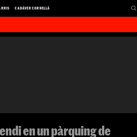
ARRIS
CADÀVER CORNELLÀ
endi en un pàrquing de