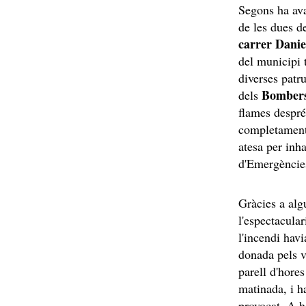
Segons ha av
de les dues d
carrer Dani
del municipi 
diverses patr
Bombers
dels
flames despré
completament 
atesa per inh
d'Emergèncie
Gràcies a alg
l'espectacula
l'incendi hav
donada pels v
parell d'hores
matinada, i ha
provocat. A ho