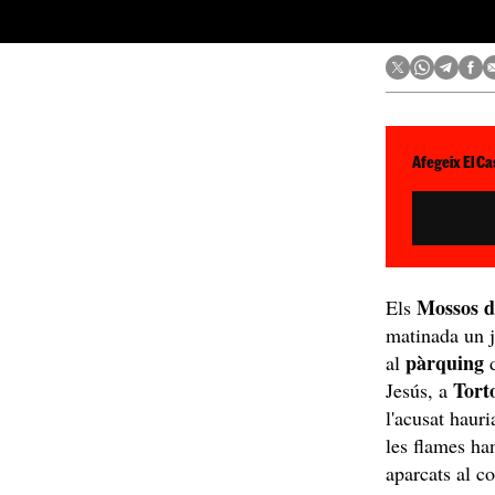
Afegeix El Ca
Mossos 
Els
matinada un j
pàrquing
al
d
Tort
Jesús, a
l'acusat haur
les flames ha
aparcats al co