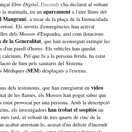
ançat
Ebre Digital
, l'
incendi
s'ha declarat al voltant
aparcament
e la matinada, en un
a l'aire lliure del
el Mangrané
, a tocar de la plaça de la Immaculada
tortosí. Els serveis d'emergències han activat
ulles dels Mossos d'Esquadra, així com dotacions
 de la Generalitat
, que han aconseguit extingir les
s d'un parell d'hores. Els vehicles han quedat
calcinats. Pel que fa a la persona ferida, ha estat
alació de fum pels sanitaris del Sistema
SEM
s Mèdiques (
) desplaçats a l'escena.
vídeo
uns dels testimonis, que han enregistrat en
ritat de les flames, els Mossos han pogut saber que
ia estat provocat per una persona. Amb la descripció
han trobat el sospitós
eïns, els investigadors
un
 més tard, al voltant de tres quarts de cinc de la
n acabat arrestant-lo, acusat d'un delicte d'incendi
res d'ara, els agents estan intentant esbrinar els