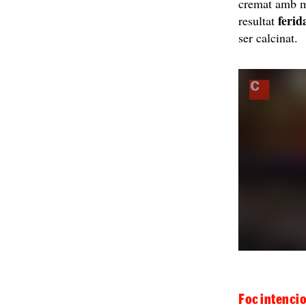
cremat amb mo
ferid
resultat
ser calcinat.
Foc intenci