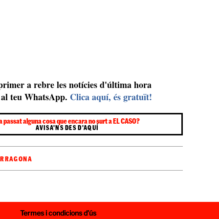
 primer a rebre les notícies d'última hora
al teu WhatsApp.
Clica aquí, és gratuït!
a passat alguna cosa que encara no surt a EL CASO?
AVISA'NS DES D'AQUÍ
ARRAGONA
Termes i condicions d’ús