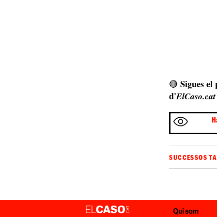
Sigues el
🔴
d'
ElCaso.cat
H
SUCCESSOS T
Qui som