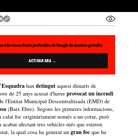
so a les teves fonts preferides de Google de manera gratuïta
ACTIVAR ARA →
d'Esquadra
detingut
han
aquest dimarts de
provocat un incendi
ove de 25 anys acusat d'haver
e l'Entitat Municipal Descentralitzada (EMD) de
osa
(Baix Ebre). Segons les primeres informacions,
ia calat foc originàriament només a un cotxe, però
n acabat afectant tres vehicles més que estaven
gran foc
stat, la qual cosa ha generat un
que ha