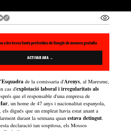
so a les teves fonts preferides de Google de manera gratuïta
ACTIVAR ARA →
d'Esquadra
Arenys
de la comissaria d'
, al Maresme,
explotació laboral i irregularitats als
n cas d'
sprés que el responsable d'una empresa de
Mar
, un home de 47 anys i nacionalitat espanyola,
, els digués que un empleat havia estat anant a
estava detingut
ularment durant la setmana quan
.
esta declaració tan sospitosa, els Mossos