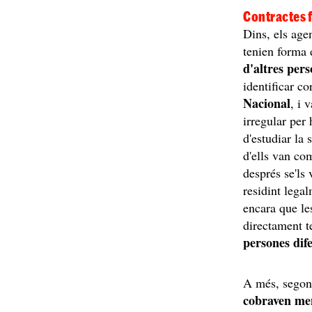
Contractes 
Dins, els age
tenien forma d
d'altres per
identificar c
Nacional
, i 
irregular per
d'estudiar la 
d'ells van com
després se'ls
residint legal
encara que le
directament t
persones dif
A més, segons
cobraven me