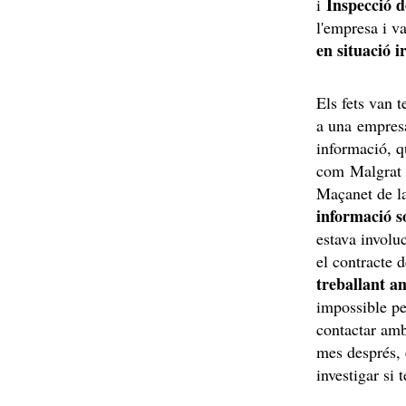
Inspecció d
i
l'empresa i v
en situació i
Els fets van t
a una empresa
informació, 
com Malgrat 
Maçanet de la
informació s
estava involuc
el contracte 
treballant a
impossible p
contactar amb
mes després, 
investigar si 