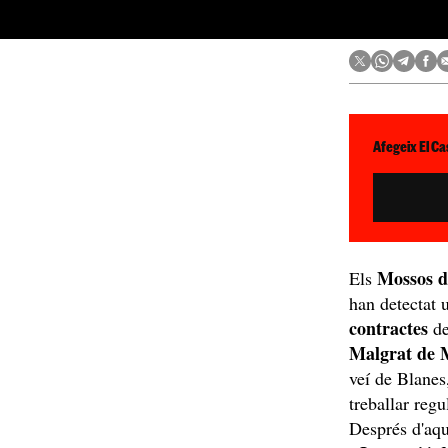
Afegeix El Ca
Mossos 
Els
han detectat u
contractes
de
Malgrat de 
veí de Blanes
treballar reg
Després d'aqu