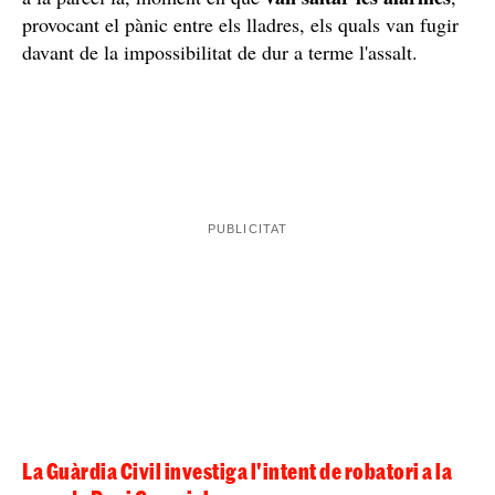
Les càmeres de seguretat van gravar els assaltants
El sistema de seguretat i vigilància de la llar de Dani
càmeres de
Carvajal també consta, com és d'esperar, de
vigilància
que graven els voltants i exteriors de
l'immoble. Van ser aquestes les que, segons ha revelat
tres
El Confidencial,
van aconseguir captar als
encaputxats armats
rondant la casa i tractant d'accedir
van saltar les alarmes
a la parcel·la, moment en què
,