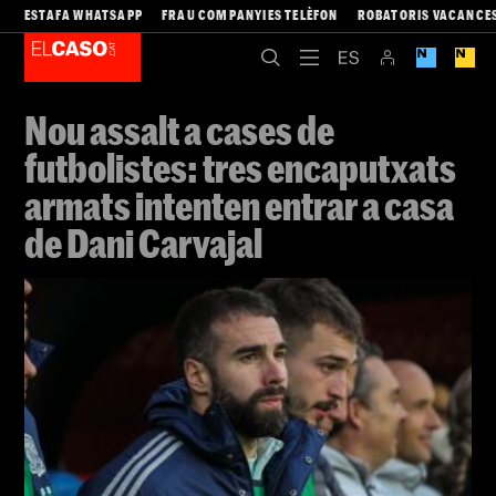
ESTAFA WHATSAPP
FRAU COMPANYIES TELÈFON
ROBATORIS VACANCE
Nou assalt a cases de
futbolistes: tres encaputxats
armats intenten entrar a casa
de Dani Carvajal