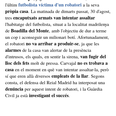
futbolista víctima d'un robatori
l'últim
a la seva
pròpia casa
. La matinada de dimarts passat, 30 d'agost,
encaputxats armats van intentar assaltar
tres
l'habitatge del futbolista, situat a la localitat madrilenya
Boadilla del Monte
de
, amb l'objectiu de dur a terme
un cop i aconseguir un milionari botí. Afortunadament,
no va arribar a produir-se
el robatori
, ja que les
alarmes
de la casa van alertar de la presència
van fugir del
d'intrusos, els quals, en sentir la sirena,
lloc dels fets
no es trobava a
molt de pressa. Carvajal
casa
en el moment en què van intentar assaltar-la, però
empleats de la llar
sí que eren allà diversos
. Segons
consta, el defensa del Reial Madrid ha interposat una
denúncia
per aquest intent de robatori, i la Guàrdia
investigant el succés
Civil ja està
.