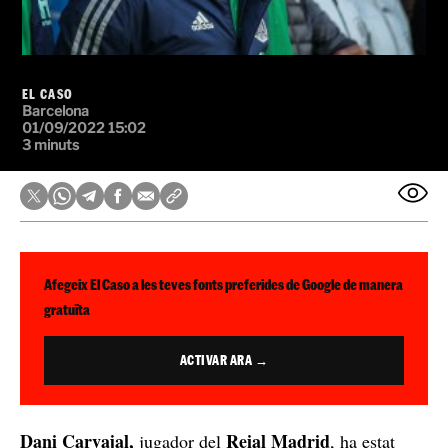
EL CASO
Barcelona
01/09/2022 15:02
3 minuts
Afegeix El Caso a les teves fonts preferides de Google de manera
gratuïta
ACTIVAR ARA →
Dani Carvajal,
Reial Madrid
jugador del
, ha estat