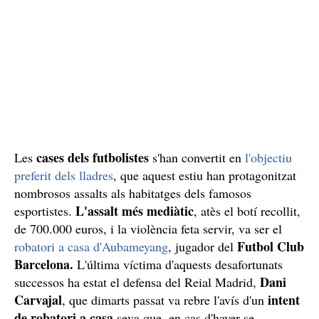
cases dels futbolistes
Les
s'han convertit en
l'objectiu
preferit dels lladres
, que aquest estiu han protagonitzat
nombrosos assalts als habitatges dels famosos
L'assalt més mediàtic
esportistes.
, atès el botí recollit,
de 700.000 euros, i la violència feta servir, va ser el
Futbol Club
robatori a casa d'Aubameyang
, jugador del
Barcelona.
L'última víctima d'aquests desafortunats
Dani
successos ha estat el defensa del Reial Madrid,
Carvajal
intent
, que dimarts passat va rebre l'avís d'un
de robatori a casa
seva que, en cas d'haver-se