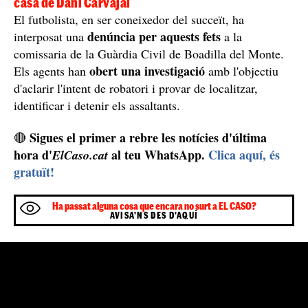
provocant el pànic entre els lladres, els quals van fugir
davant de la impossibilitat de dur a terme l'assalt.
La Guàrdia Civil investiga l'intent de robatori a la
casa de Dani Carvajal