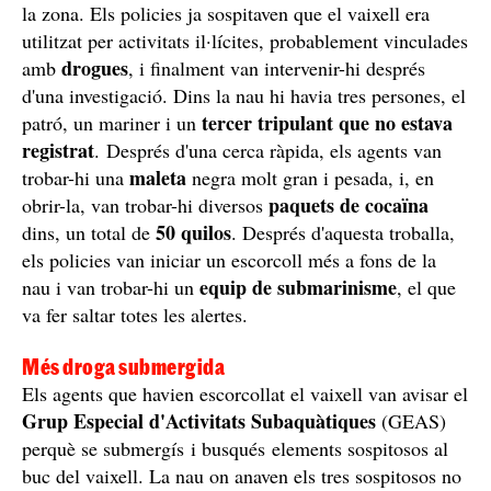
la zona. Els policies ja sospitaven que el vaixell era
utilitzat per activitats il·lícites, probablement vinculades
drogues
amb
, i finalment van intervenir-hi després
d'una investigació. Dins la nau hi havia tres persones, el
tercer tripulant que no estava
patró, un mariner i un
registrat
. Després d'una cerca ràpida, els agents van
maleta
trobar-hi una
negra molt gran i pesada, i, en
paquets de cocaïna
obrir-la, van trobar-hi diversos
50 quilos
dins, un total de
. Després d'aquesta troballa,
els policies van iniciar un escorcoll més a fons de la
equip de submarinisme
nau i van trobar-hi un
, el que
va fer saltar totes les alertes.
Més droga submergida
Els agents que havien escorcollat el vaixell van avisar el
Grup Especial d'Activitats Subaquàtiques
(GEAS)
perquè se submergís i busqués elements sospitosos al
buc del vaixell. La nau on anaven els tres sospitosos no