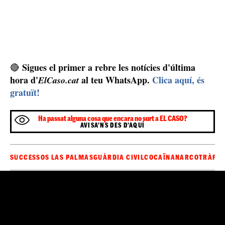
Sigues el primer a rebre les notícies d'última
🔴
hora d'
al teu WhatsApp.
Clica aquí, és
ElCaso.cat
gratuït!
Ha passat alguna cosa que encara no surt a EL CASO?
AVISA'NS DES D'AQUÍ
SUCCESSOS LAS PALMAS
GUÀRDIA CIVIL
COCAÏNA
NARCOTRÀFIC