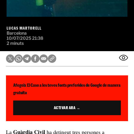
LUCAS MARTORELL
Barcelona
10/07/2025 21:38
2 minuts
Afegeix El Caso a les teves fonts preferides de Google de manera
gratuïta
ACTIVAR ARA →
Guàrdia Civil
La
ha detingut tres persones a