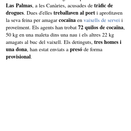
Las Palmas
tràfic de
, a les Canàries, acusades de
drogues
treballaven al port
. Dues d'elles
i aprofitaven
cocaïna
la seva feina per amagar
en
vaixells de servei
i
72 quilos de cocaïna
proveïment. Els agents han trobat
,
50 kg en una maleta dins una nau i els altres 22 kg
tres homes i
amagats al buc del vaixell. Els detinguts,
una dona
presó
, han estat enviats a
de forma
provisional
.