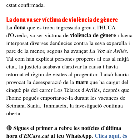
estat confirmada.
La dona va ser víctima de violència de gènere
dona
La
que es troba ingressada greu a l'HUCA
violència de gènere
d'Oviedo, va ser víctima de
i havia
interposat diverses denúncies contra la seva exparella i
pare de la menor, segons ha avançat
La Voz de Avilés
.
Tal com han explicat persones properes al cas al mitjà
citat, la justícia acabava d'arxivar la causa i havia
retornat el règim de visites al progenitor. I això hauria
mare
provocat la desesperació de la
que ha caigut del
cinquè pis del carrer Los Telares d'Avilés, després que
l'home pogués emportar-se-la durant les vacances de
Setmana Santa. Tanmateix, la investigació continua
oberta.
Sigues el primer a rebre les notícies d'última
🔴
hora d'
al teu WhatsApp.
Clica aquí, és
ElCaso.cat