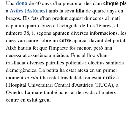
dona
cinquè pis
Una
de 40 anys s'ha precipitat des d'un
Avilés (Astúries)
filla
a
amb la seva
de quatre anys en
braços. Els fets s'han produït aquest dimecres al matí
cap a un quart d'onze a l'avinguda de Los Telares, al
número 38, i, segons apunten diverses informacions, les
cotxe
dues van caure sobre un
aparcat davant del portal.
Això hauria fet que l'impacte fos menor, però han
necessitat assistència mèdica. Fins al lloc s'han
traslladat diverses patrulles policials i efectius sanitaris
d'emergències. La petita ha estat atesa en un primer
crític
moment
in situ
i ha estat traslladada en estat
a
l'Hospital Universitari Central d'Astúries (HUCA), a
Oviedo. La mare també ha estat derivada al mateix
estat greu
centre en
.