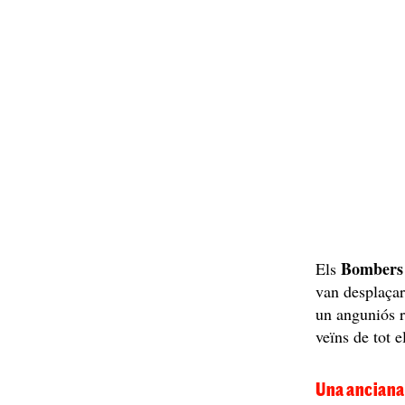
Bombers 
Els
van desplaça
un anguniós r
veïns de tot 
Una anciana 