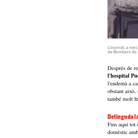
L'incendi, a més
de Bombers de 
Després de re
l'hospital P
l'endemà a ca
obstant això, 
també molt fe
Detinguda la
Fins aquí tot
domèstic amb 