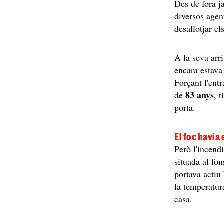
Des de fora ja
diversos agen
desallotjar els
A la seva arr
encara estava
Forçant l'entr
83 anys
de
, 
porta.
El foc havia
Però l'incendi
situada al fo
portava actiu
la temperatur
casa.