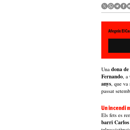
Afegeix El Ca
dona de
Una
Fernando
, a
anys
, que va 
passat setemb
Un incendi 
Els fets es r
barri Carlos
teleassistènci