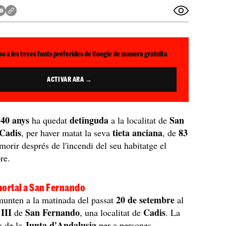
so a les teves fonts preferides de Google de manera gratuïta
ACTIVAR ARA →
 40 anys
detinguda
San
ha quedat
a la localitat de
Cadis
tieta anciana
83
, per haver matat la seva
, de
morir després de l'incendi del seu habitatge el
re.
mortal a San Fernando
20 de setembre
emunten a la matinada del passat
al
 III
San Fernando
Cadis
de
, una localitat de
. La
Junta d'Andalusia
a de la
per a persones