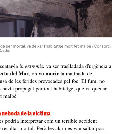
 de ser mortal, va deixar l'habitatge molt fet malbé / Consorci
Cadis
scatar-la
in extremis,
va ser traslladada d'urgència a
uerta del Mar
va morir
, on
la matinada de
usa de les ferides provocades pel foc. El fum, no
s'havia propagat per tot l'habitatge, que va quedar
t malbé.
 neboda de la víctima
 es podria interpretar com un terrible accident
resultat mortal. Però les alarmes van saltar poc